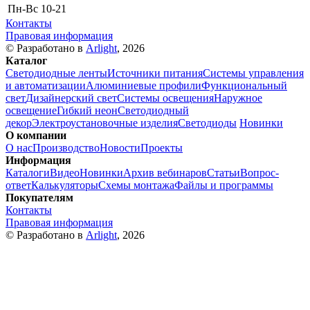
Пн-Вс
10-21
Контакты
Правовая информация
© Разработано в
Arlight
, 2026
Каталог
Светодиодные ленты
Источники питания
Системы управления
и автоматизации
Алюминиевые профили
Функциональный
свет
Дизайнерский свет
Системы освещения
Наружное
освещение
Гибкий неон
Светодиодный
декор
Электроустановочные изделия
Светодиоды
Новинки
О компании
О нас
Производство
Новости
Проекты
Информация
Каталоги
Видео
Новинки
Архив вебинаров
Статьи
Вопрос-
ответ
Калькуляторы
Схемы монтажа
Файлы и программы
Покупателям
Контакты
Правовая информация
© Разработано в
Arlight
, 2026