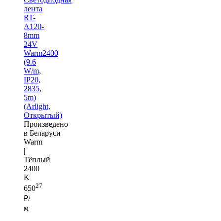
лента
RT-
A120-
8mm
24V
Warm2400
(9.6
W/m,
IP20,
2835,
5m)
(Arlight,
Открытый)
Произведено
в Беларуси
Warm
|
Тёплый
2400
K
27
650
₽/
м