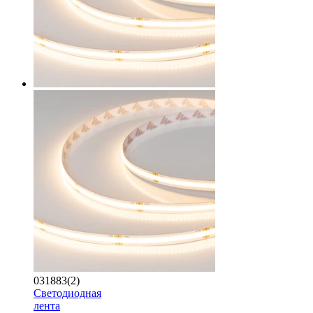
031883(2)
Светодиодная
лента