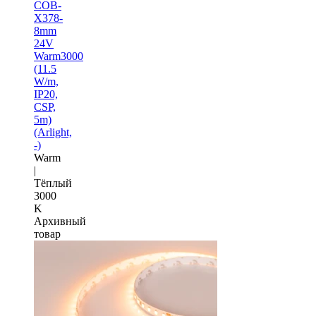
COB-
X378-
8mm
24V
Warm3000
(11.5
W/m,
IP20,
CSP,
5m)
(Arlight,
-)
Warm
|
Тёплый
3000
K
Архивный
товар