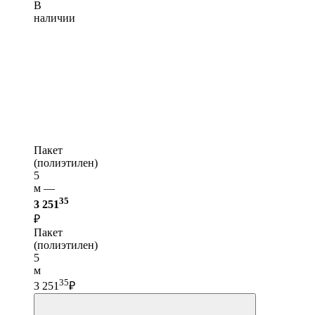
В
наличии
Пакет
(полиэтилен)
5
м —
35
3 251
₽
Пакет
(полиэтилен)
5
м
35
3 251
₽