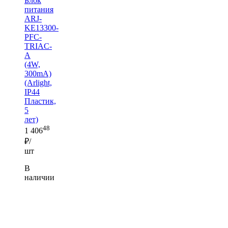
Блок
питания
ARJ-
KE13300-
PFC-
TRIAC-
A
(4W,
300mA)
(Arlight,
IP44
Пластик,
5
лет)
48
1 406
₽/
шт
В
наличии