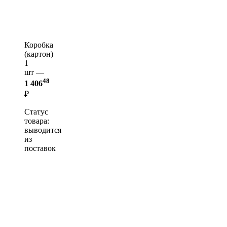
Коробка
(картон)
1
шт —
48
1 406
₽
Статус
товара:
выводится
из
поставок