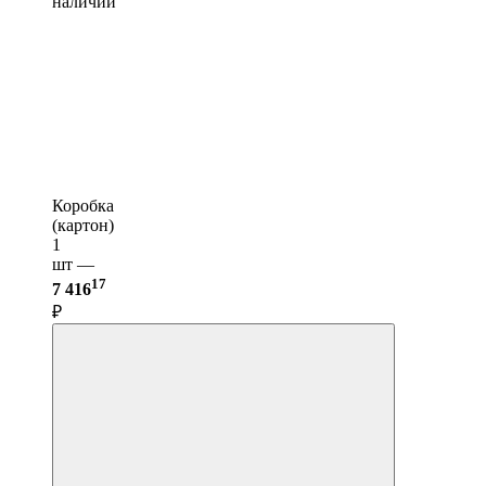
наличии
Коробка
(картон)
1
шт —
17
7 416
₽