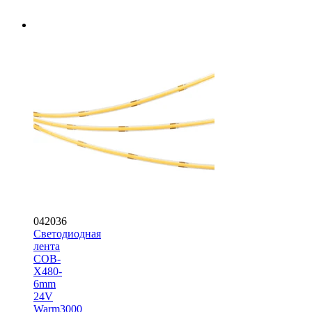
042036
Светодиодная
лента
COB-
X480-
6mm
24V
Warm3000