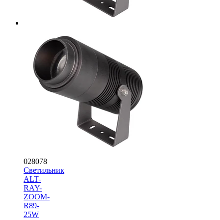
028078
Светильник
ALT-
RAY-
ZOOM-
R89-
25W