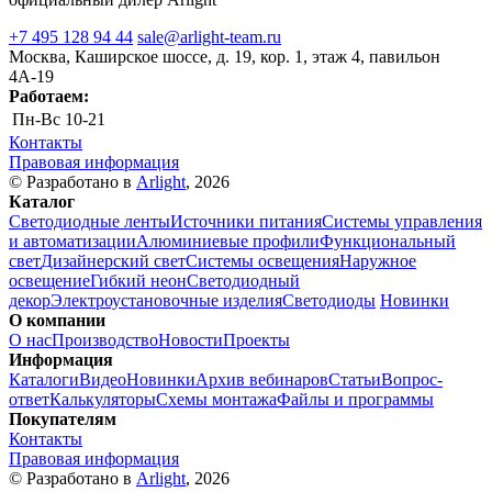
+7 495 128 94 44
sale@arlight-team.ru
Москва, Каширское шоссе, д. 19, кор. 1, этаж 4, павильон
4А-19
Работаем:
Пн-Вс
10-21
Контакты
Правовая информация
© Разработано в
Arlight
, 2026
Каталог
Светодиодные ленты
Источники питания
Системы управления
и автоматизации
Алюминиевые профили
Функциональный
свет
Дизайнерский свет
Системы освещения
Наружное
освещение
Гибкий неон
Светодиодный
декор
Электроустановочные изделия
Светодиоды
Новинки
О компании
О нас
Производство
Новости
Проекты
Информация
Каталоги
Видео
Новинки
Архив вебинаров
Статьи
Вопрос-
ответ
Калькуляторы
Схемы монтажа
Файлы и программы
Покупателям
Контакты
Правовая информация
© Разработано в
Arlight
, 2026