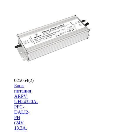
025654(2)
Блок
питания
ARPV-
UH24320A-
PFC-
DALI2-
PH
(24V,
13.3A,