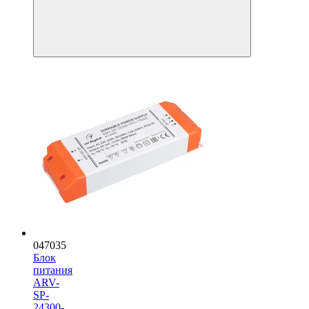
047035
Блок
питания
ARV-
SP-
24300-