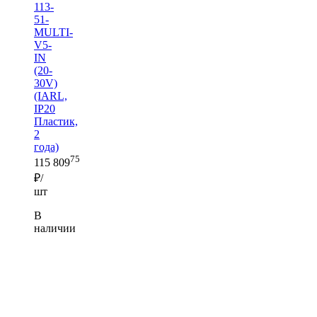
113-
51-
MULTI-
V5-
IN
(20-
30V)
(IARL,
IP20
Пластик,
2
года)
75
115 809
₽/
шт
В
наличии