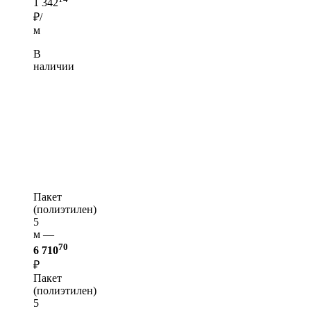
1 342
₽/
м
В
наличии
Пакет
(полиэтилен)
5
м —
70
6 710
₽
Пакет
(полиэтилен)
5