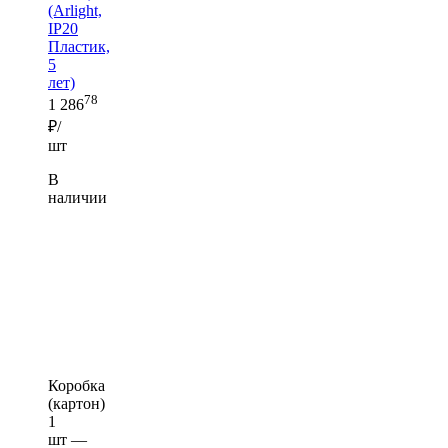
(Arlight,
IP20
Пластик,
5
лет)
78
1 286
₽/
шт
В
наличии
Коробка
(картон)
1
шт —