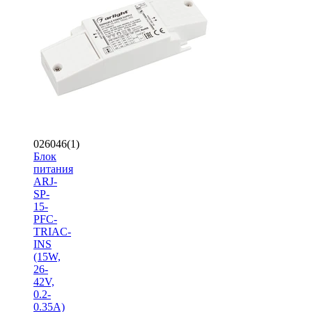
026046(1)
Блок
питания
ARJ-
SP-
15-
PFC-
TRIAC-
INS
(15W,
26-
42V,
0.2-
0.35A)