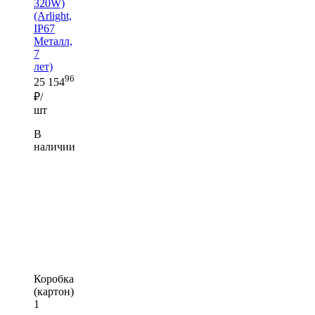
320W)
(Arlight,
IP67
Металл,
7
лет)
96
25 154
₽/
шт
В
наличии
Коробка
(картон)
1