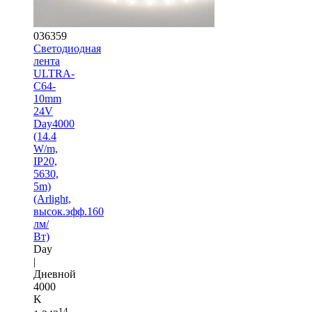
036359
Светодиодная
лента
ULTRA-
C64-
10mm
24V
Day4000
(14.4
W/m,
IP20,
5630,
5m)
(Arlight,
высок.эфф.160
лм/
Вт)
Day
|
Дневной
4000
K
14