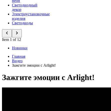
неон
Светодиодный
декор
Электроустановочные
изделия
Светодиоды
Item 1 of 12
Новинки
Главная
Видео
Зажгите эмоции с Arlight!
Зажгите эмоции с Arlight!