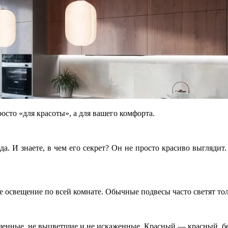
осто «для красоты», а для вашего комфорта.
. И знаете, в чем его секрет? Он не просто красиво выглядит.
е освещение по всей комнате. Обычные подвесы часто светят то
енные, не выцветшие и не искаженные. Красный — красный, б