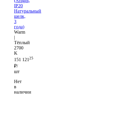
(Arlight,
IP20
Натуральный
шелк,
3
года)
Warm
|
Тёплый
2700
K
25
151 121
₽/
шт
Нет
в
наличии