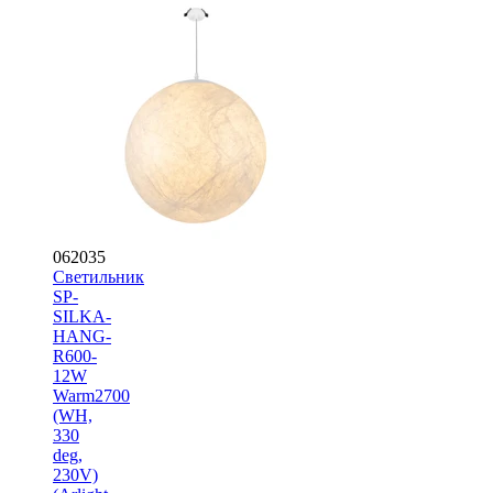
062035
Светильник
SP-
SILKA-
HANG-
R600-
12W
Warm2700
(WH,
330
deg,
230V)