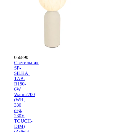
056890
Светильник
SP-
SILKA-
TAB-
R150-
6W
Warm2700
(WH,
330
deg,
230V,
TOUCH-
DIM)
(Arlight,