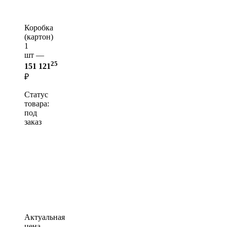
Коробка
(картон)
1
шт —
25
151 121
₽
Статус
товара:
под
заказ
Актуальная
цена