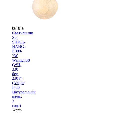
061916
Светильник
SP-
SILKA-
HANG-
R300-
7W
Warm2700
(WH,
330
deg,
230V)
(Arlight,
IP20
Натуральный
шелк,
3
года)
Warm