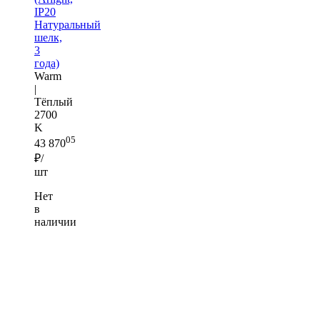
IP20
Натуральный
шелк,
3
года)
Warm
|
Тёплый
2700
K
05
43 870
₽/
шт
Нет
в
наличии