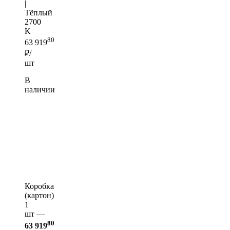
|
Тёплый
2700
K
80
63 919
₽/
шт
В
наличии
Коробка
(картон)
1
шт —
80
63 919