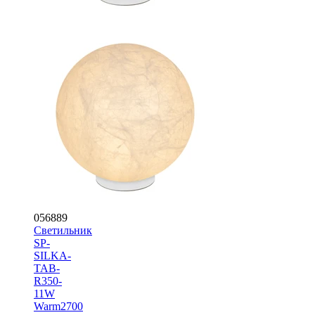
056889
Светильник
SP-
SILKA-
TAB-
R350-
11W
Warm2700