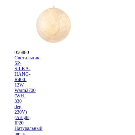
056880
Светильник
SP-
SILKA-
HANG-
R400-
12W
Warm2700
(WH,
330
deg,
230V)
(Arlight,
IP20
Натуральный
шелк,