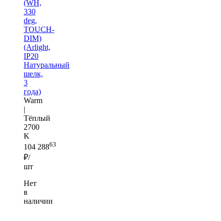
(WH,
330
deg,
TOUCH-
DIM)
(Arlight,
IP20
Натуральный
шелк,
3
года)
Warm
|
Тёплый
2700
K
63
104 288
₽/
шт
Нет
в
наличии