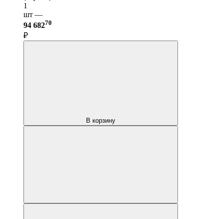
1
шт —
70
94 682
₽
В корзину