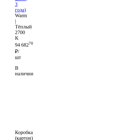
3
года)
Warm
|
Тёплый
2700
K
70
94 682
₽/
шт
В
наличии
Коробка
(картон)