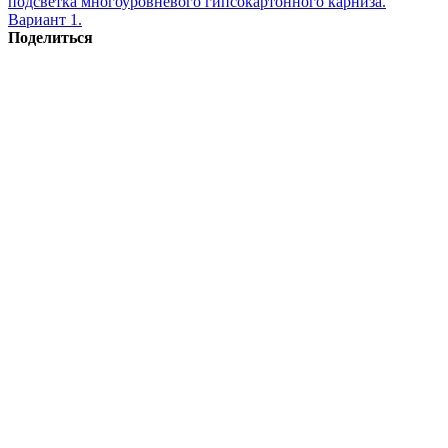
подсветка многоуровневого гипсокартонного карниза.
Вариант 1.
Поделиться