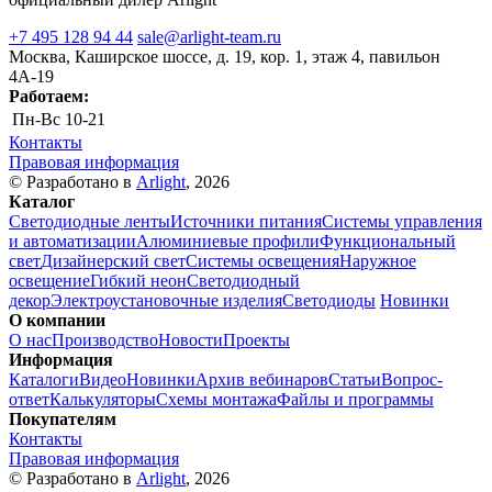
+7 495 128 94 44
sale@arlight-team.ru
Москва, Каширское шоссе, д. 19, кор. 1, этаж 4, павильон
4А-19
Работаем:
Пн-Вс
10-21
Контакты
Правовая информация
© Разработано в
Arlight
, 2026
Каталог
Светодиодные ленты
Источники питания
Системы управления
и автоматизации
Алюминиевые профили
Функциональный
свет
Дизайнерский свет
Системы освещения
Наружное
освещение
Гибкий неон
Светодиодный
декор
Электроустановочные изделия
Светодиоды
Новинки
О компании
О нас
Производство
Новости
Проекты
Информация
Каталоги
Видео
Новинки
Архив вебинаров
Статьи
Вопрос-
ответ
Калькуляторы
Схемы монтажа
Файлы и программы
Покупателям
Контакты
Правовая информация
© Разработано в
Arlight
, 2026