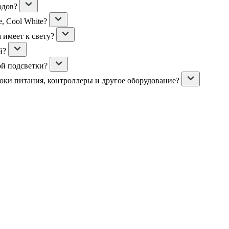
одов?
, Cool White?
 имеет к свету?
й?
ой подсветки?
локи питания, контроллеры и другое оборудование?