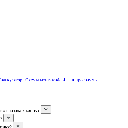
Калькуляторы
Схемы монтажа
Файлы и программы
 от начала к концу?
t?
ьнику?