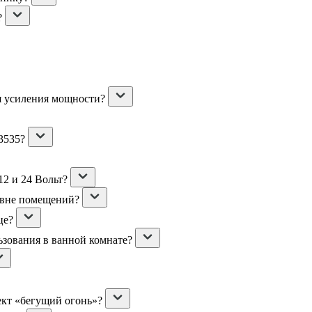
?
я усиления мощности?
3535?
2 и 24 Вольт?
 вне помещений?
це?
ьзования в ванной комнате?
ект «бегущий огонь»?