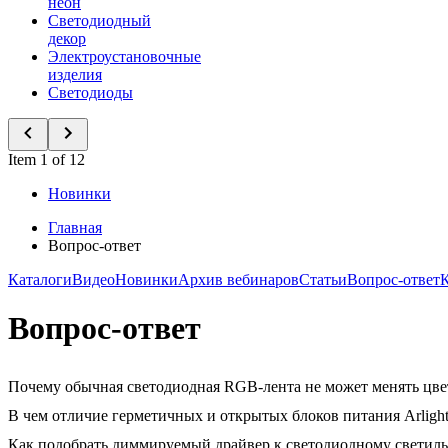
неон
Светодиодный
декор
Электроустановочные
изделия
Светодиоды
Item 1 of 12
Новинки
Главная
Вопрос-ответ
Каталоги
Видео
Новинки
Архив вебинаров
Статьи
Вопрос-ответ
Вопрос-ответ
Почему обычная светодиодная RGB-лента не может менять цвет
В чем отличие герметичных и открытых блоков питания Arligh
Как подобрать диммируемый драйвер к светодиодному светил