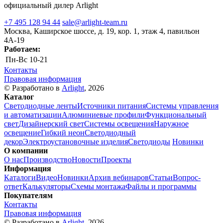
официальный дилер Arlight
+7 495 128 94 44
sale@arlight-team.ru
Москва, Каширское шоссе, д. 19, кор. 1, этаж 4, павильон
4А-19
Работаем:
Пн-Вс
10-21
Контакты
Правовая информация
© Разработано в
Arlight
, 2026
Каталог
Светодиодные ленты
Источники питания
Системы управления
и автоматизации
Алюминиевые профили
Функциональный
свет
Дизайнерский свет
Системы освещения
Наружное
освещение
Гибкий неон
Светодиодный
декор
Электроустановочные изделия
Светодиоды
Новинки
О компании
О нас
Производство
Новости
Проекты
Информация
Каталоги
Видео
Новинки
Архив вебинаров
Статьи
Вопрос-
ответ
Калькуляторы
Схемы монтажа
Файлы и программы
Покупателям
Контакты
Правовая информация
© Разработано в
Arlight
, 2026