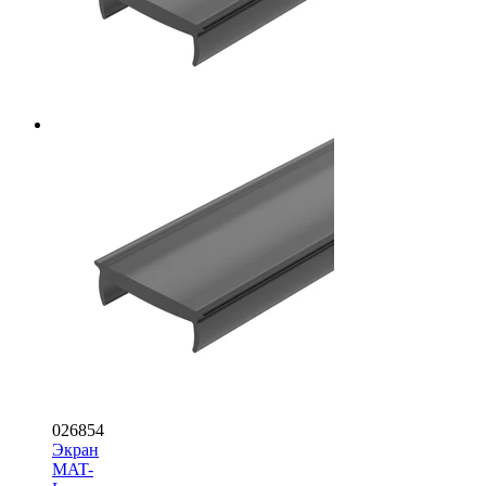
026854
Экран
MAT-