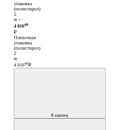
упаковка
(полистирол)
2
м —
46
4 016
₽
Пленочная
упаковка
(полистирол)
2
м
46
4 016
₽
В корзину