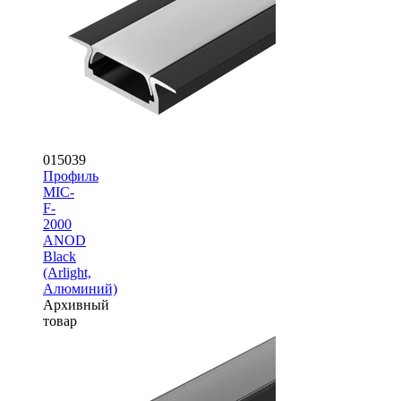
015039
Профиль
MIC-
F-
2000
ANOD
Black
(Arlight,
Алюминий)
Архивный
товар