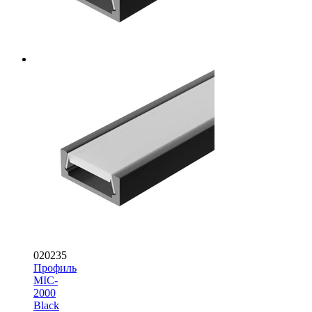
020235
Профиль
MIC-
2000
Black