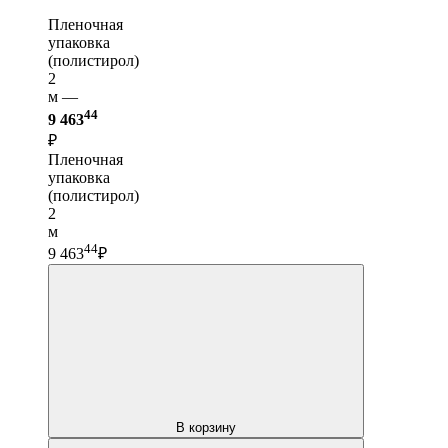
Пленочная
упаковка
(полистирол)
2
м —
44
9 463
₽
Пленочная
упаковка
(полистирол)
2
м
44
9 463
₽
В корзину