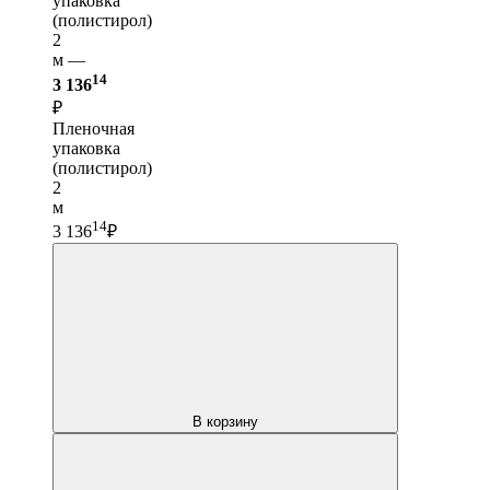
упаковка
(полистирол)
2
м —
14
3 136
₽
Пленочная
упаковка
(полистирол)
2
м
14
3 136
₽
В корзину