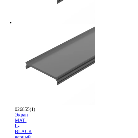
026855(1)
Экран
MAT-
L-
BLACK
черный