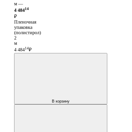
м —
14
4 484
₽
Пленочная
упаковка
(полистирол)
2
м
14
4 484
₽
В корзину