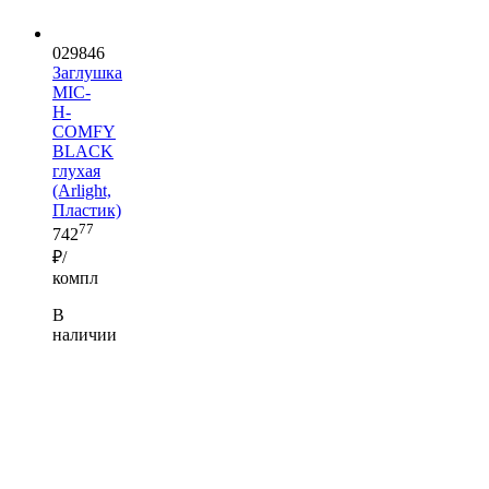
029846
Заглушка
MIC-
H-
COMFY
BLACK
глухая
(Arlight,
Пластик)
77
742
₽/
компл
В
наличии