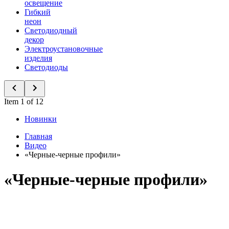
освещение
Гибкий
неон
Светодиодный
декор
Электроустановочные
изделия
Светодиоды
Item 1 of 12
Новинки
Главная
Видео
«Черные-черные профили»
«Черные-черные профили»