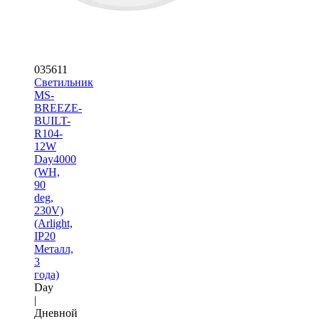
035611
Светильник
MS-
BREEZE-
BUILT-
R104-
12W
Day4000
(WH,
90
deg,
230V)
(Arlight,
IP20
Металл,
3
года)
Day
|
Дневной