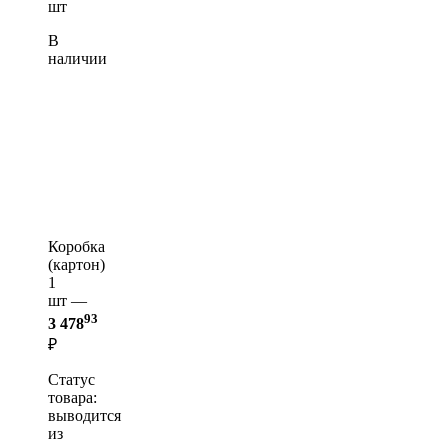
шт
В
наличии
Коробка
(картон)
1
шт —
93
3 478
₽
Статус
товара:
выводится
из