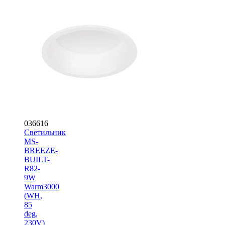
036616
Светильник
MS-
BREEZE-
BUILT-
R82-
9W
Warm3000
(WH,
85
deg,
230V)