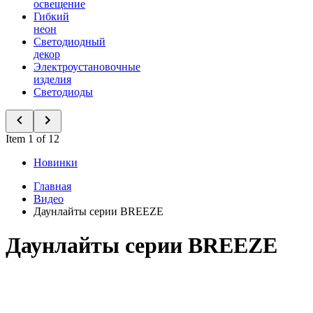
освещение
Гибкий
неон
Светодиодный
декор
Электроустановочные
изделия
Светодиоды
Item 1 of 12
Новинки
Главная
Видео
Даунлайты серии BREEZE
Даунлайты серии BREEZE