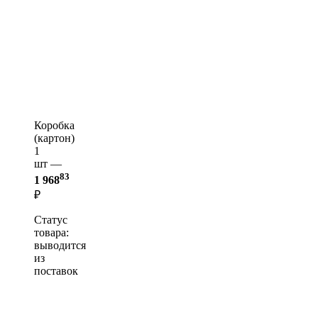
Коробка
(картон)
1
шт —
83
1 968
₽
Статус
товара:
выводится
из
поставок