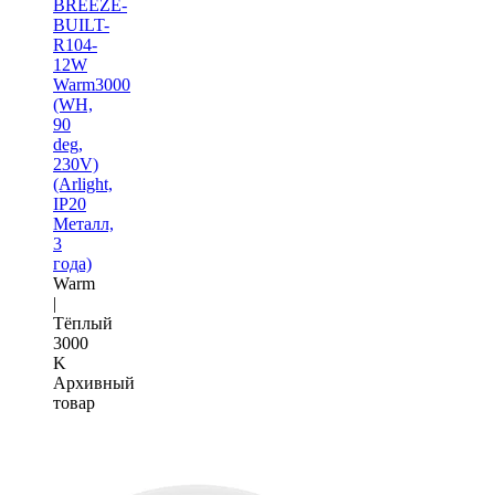
BREEZE-
BUILT-
R104-
12W
Warm3000
(WH,
90
deg,
230V)
(Arlight,
IP20
Металл,
3
года)
Warm
|
Тёплый
3000
K
Архивный
товар