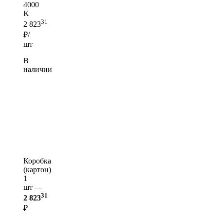
4000
K
31
2 823
₽/
шт
В
наличии
Коробка
(картон)
1
шт —
31
2 823
₽