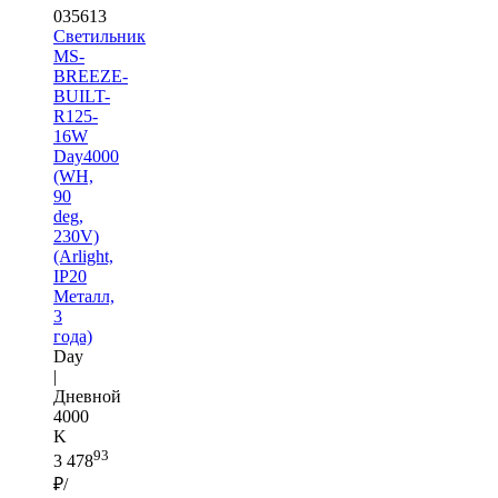
035613
Светильник
MS-
BREEZE-
BUILT-
R125-
16W
Day4000
(WH,
90
deg,
230V)
(Arlight,
IP20
Металл,
3
года)
Day
|
Дневной
4000
K
93
3 478
₽/