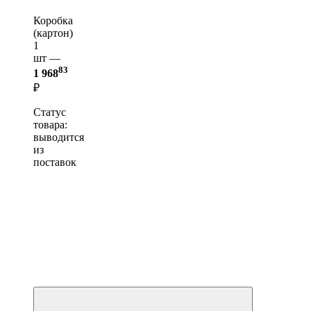
Коробка
(картон)
1
шт —
83
1 968
₽
Статус
товара:
выводится
из
поставок