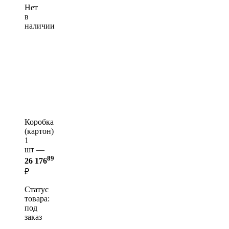
Нет
в
наличии
Коробка
(картон)
1
шт —
89
26 176
₽
Статус
товара:
под
заказ