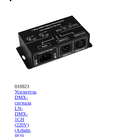
016921
Усилитель
DMX-
сигнала
LN-
DMX-
1CH
(220V)
(Arlight,
IP20