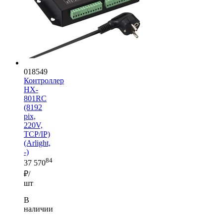
018549
Контроллер
HX-
801RC
(8192
pix,
220V,
TCP/IP)
(Arlight,
-)
84
37 570
₽/
шт
В
наличии