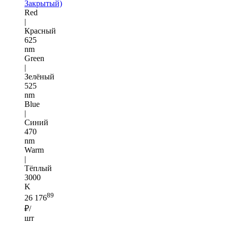
Закрытый)
Red
|
Красный
625
nm
Green
|
Зелёный
525
nm
Blue
|
Синий
470
nm
Warm
|
Тёплый
3000
K
89
26 176
₽/
шт