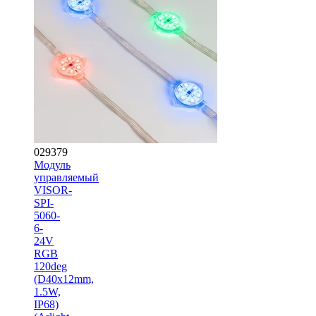
029379
Модуль
управляемый
VISOR-
SPI-
5060-
6-
24V
RGB
120deg
(D40x12mm,
1.5W,
IP68)