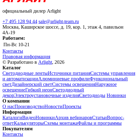
официальный дилер Arlight
+7 495 128 94 44
sale@arlight-team.ru
Москва, Каширское шоссе, д. 19, кор. 1, этаж 4, павильон
4А-19
Работаем:
Пн-Вс
10-21
Контакты
Правовая информация
© Разработано в
Arlight
, 2026
Каталог
Светодиодные ленты
Источники питания
Системы управления
и автоматизации
Алюминиевые профили
Функциональный
свет
Дизайнерский свет
Системы освещения
Наружное
освещение
Гибкий неон
Светодиодный
декор
Электроустановочные изделия
Светодиоды
Новинки
О компании
О нас
Производство
Новости
Проекты
Информация
Каталоги
Видео
Новинки
Архив вебинаров
Статьи
Вопрос-
ответ
Калькуляторы
Схемы монтажа
Файлы и программы
Покупателям
Контакты