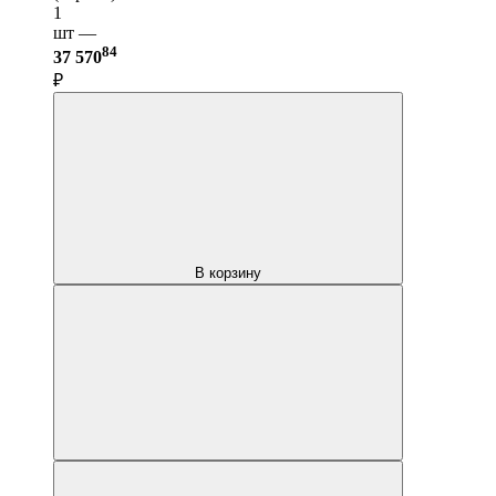
1
шт —
84
37 570
₽
В корзину