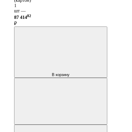
(картон)
1
шт —
82
87 414
₽
В корзину