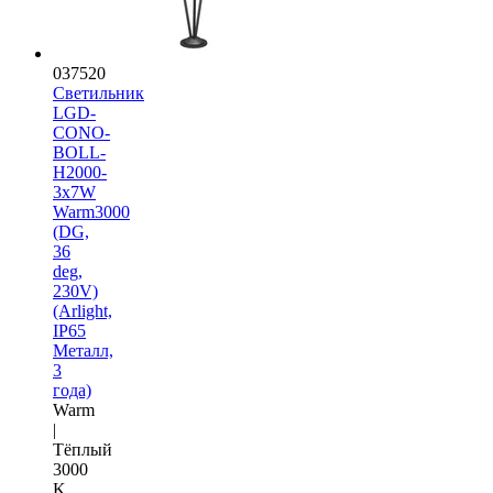
037520
Светильник
LGD-
CONO-
BOLL-
H2000-
3x7W
Warm3000
(DG,
36
deg,
230V)
(Arlight,
IP65
Металл,
3
года)
Warm
|
Тёплый
3000
K