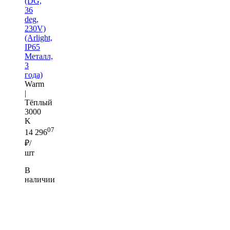
(DG,
36
deg,
230V)
(Arlight,
IP65
Металл,
3
года)
Warm
|
Тёплый
3000
K
07
14 296
₽/
шт
В
наличии