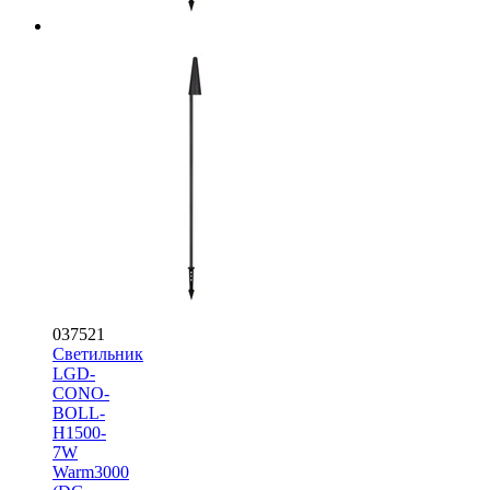
037521
Светильник
LGD-
CONO-
BOLL-
H1500-
7W
Warm3000