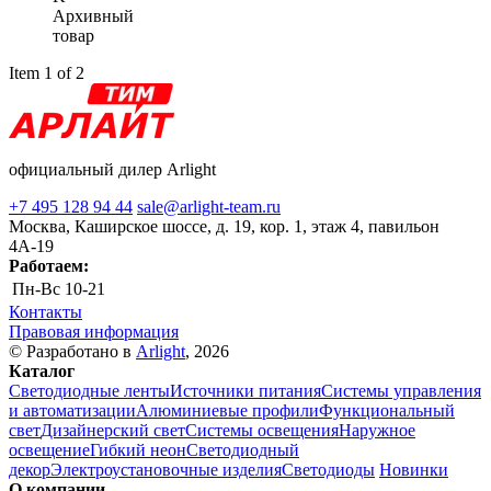
Архивный
товар
Item 1 of 2
официальный дилер Arlight
+7 495 128 94 44
sale@arlight-team.ru
Москва, Каширское шоссе, д. 19, кор. 1, этаж 4, павильон
4А-19
Работаем:
Пн-Вс
10-21
Контакты
Правовая информация
© Разработано в
Arlight
, 2026
Каталог
Светодиодные ленты
Источники питания
Системы управления
и автоматизации
Алюминиевые профили
Функциональный
свет
Дизайнерский свет
Системы освещения
Наружное
освещение
Гибкий неон
Светодиодный
декор
Электроустановочные изделия
Светодиоды
Новинки
О компании