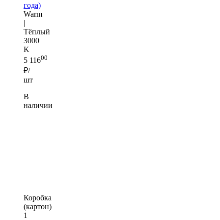
года)
Warm
|
Тёплый
3000
K
00
5 116
₽/
шт
В
наличии
Коробка
(картон)
1