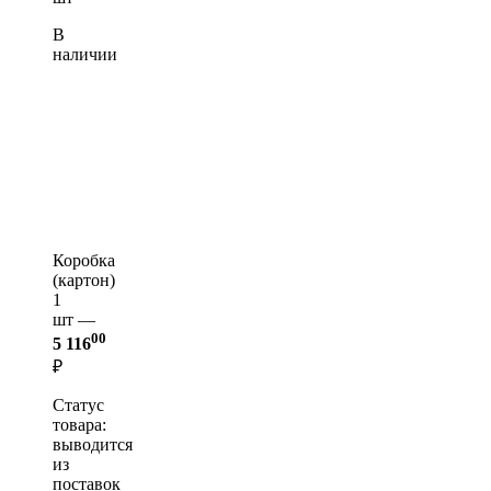
В
наличии
Коробка
(картон)
1
шт —
00
5 116
₽
Статус
товара:
выводится
из
поставок