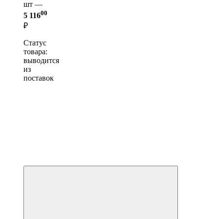
шт —
00
5 116
₽
Статус
товара:
выводится
из
поставок