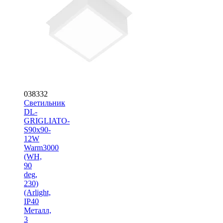
038332
Светильник
DL-
GRIGLIATO-
S90x90-
12W
Warm3000
(WH,
90
deg,
230)
(Arlight,
IP40
Металл,
3