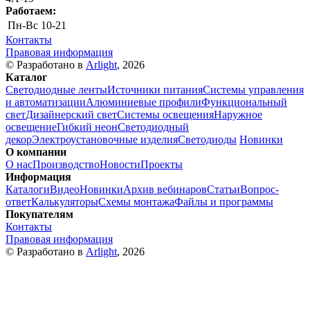
Работаем:
Пн-Вс
10-21
Контакты
Правовая информация
© Разработано в
Arlight
, 2026
Каталог
Светодиодные ленты
Источники питания
Системы управления
и автоматизации
Алюминиевые профили
Функциональный
свет
Дизайнерский свет
Системы освещения
Наружное
освещение
Гибкий неон
Светодиодный
декор
Электроустановочные изделия
Светодиоды
Новинки
О компании
О нас
Производство
Новости
Проекты
Информация
Каталоги
Видео
Новинки
Архив вебинаров
Статьи
Вопрос-
ответ
Калькуляторы
Схемы монтажа
Файлы и программы
Покупателям
Контакты
Правовая информация
© Разработано в
Arlight
, 2026