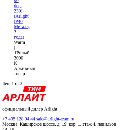
90
deg,
230)
(Arlight,
IP40
Металл,
3
года)
Warm
|
Тёплый
3000
K
Архивный
товар
Item 1 of 3
официальный дилер Arlight
+7 495 128 94 44
sale@arlight-team.ru
Москва, Каширское шоссе, д. 19, кор. 1, этаж 4, павильон
4А-19