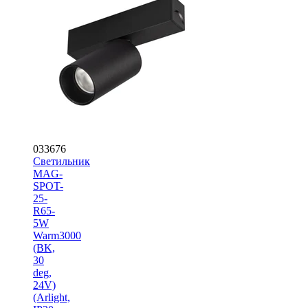
033676
Светильник
MAG-
SPOT-
25-
R65-
5W
Warm3000
(BK,
30
deg,
24V)
(Arlight,