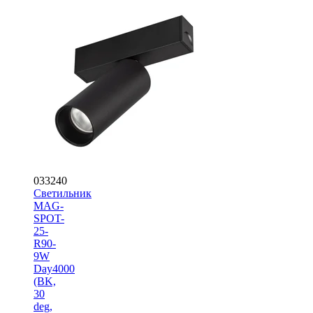
033240
Светильник
MAG-
SPOT-
25-
R90-
9W
Day4000
(BK,
30
deg,