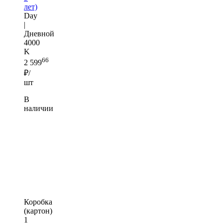
лет)
Day
|
Дневной
4000
K
66
2 599
₽/
шт
В
наличии
Коробка
(картон)
1