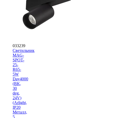
033239
Светильник
MAG-
SPOT-
25-
R65-
5W
Day4000
(BK,
30
deg,
24V)
(Arlight,
IP20
Металл,
5