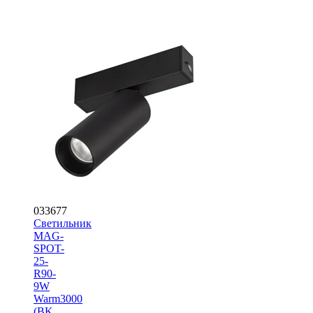
033677
Светильник
MAG-
SPOT-
25-
R90-
9W
Warm3000
(BK,