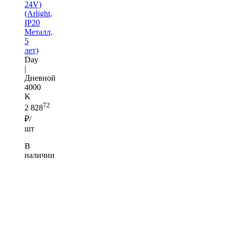
24V)
(Arlight,
IP20
Металл,
5
лет)
Day
|
Дневной
4000
K
72
2 828
₽/
шт
В
наличии