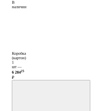
В
наличии
Коробка
(картон)
1
шт —
25
6 284
₽