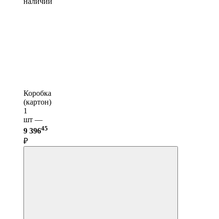
наличии
Коробка
(картон)
1
шт —
45
9 396
₽