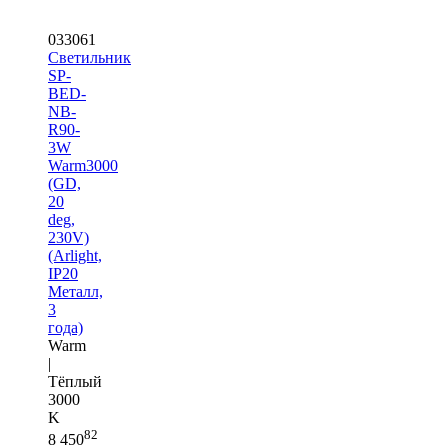
033061
Светильник
SP-
BED-
NB-
R90-
3W
Warm3000
(GD,
20
deg,
230V)
(Arlight,
IP20
Металл,
3
года)
Warm
|
Тёплый
3000
K
82
8 450