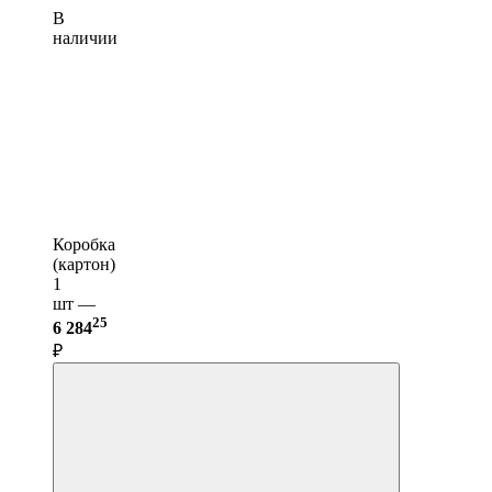
В
наличии
Коробка
(картон)
1
шт —
25
6 284
₽