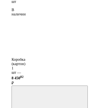
шт
В
наличии
Коробка
(картон)
1
шт —
82
8 450
₽