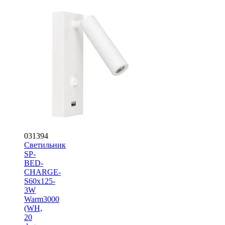
031394
Светильник
SP-
BED-
CHARGE-
S60x125-
3W
Warm3000
(WH,
20