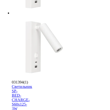
031394(1)
Светильник
SP-
BED-
CHARGE-
S60x125-
3W