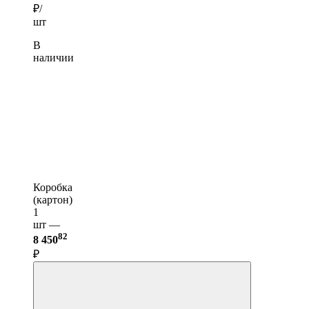
₽/
шт
В
наличии
Коробка
(картон)
1
шт —
82
8 450
₽