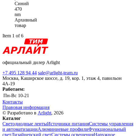
Синий
470
nm
Архивный
товар
Item 1 of 6
официальный дилер Arlight
+7 495 128 94 44
sale@arlight-team.ru
Москва, Каширское шоссе, д. 19, кор. 1, этаж 4, павильон
4А-19
Работаем:
Пн-Вс
10-21
Контакты
Правовая информация
© Разработано в
Arlight
, 2026
Каталог
Светодиодные ленты
Источники питания
Системы управления
и автоматизации
Алюминиевые профили
Функциональный
свет
Дизайнерский свет
Системы освещения
Наружное