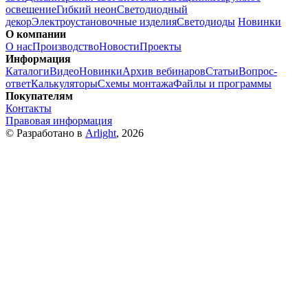
освещение
Гибкий неон
Светодиодный
декор
Электроустановочные изделия
Светодиоды
Новинки
О компании
О нас
Производство
Новости
Проекты
Информация
Каталоги
Видео
Новинки
Архив вебинаров
Статьи
Вопрос-
ответ
Калькуляторы
Схемы монтажа
Файлы и программы
Покупателям
Контакты
Правовая информация
© Разработано в
Arlight
, 2026