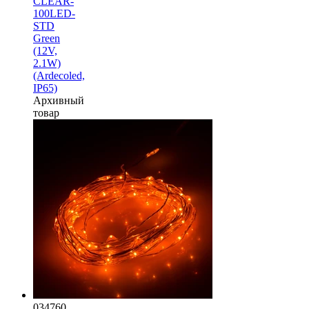
CLEAR-
100LED-
STD
Green
(12V,
2.1W)
(Ardecoled,
IP65)
Архивный
товар
034760