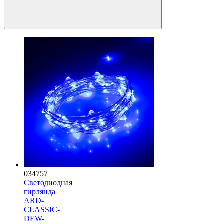
034757
Светодиодная
гирлянда
ARD-
CLASSIC-
DEW-