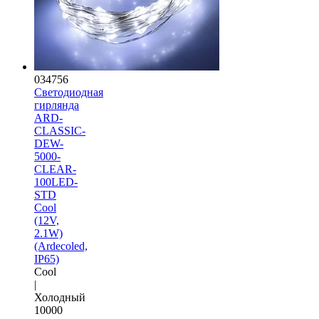
034756
Светодиодная
гирлянда
ARD-
CLASSIC-
DEW-
5000-
CLEAR-
100LED-
STD
Cool
(12V,
2.1W)
(Ardecoled,
IP65)
Cool
|
Холодный
10000