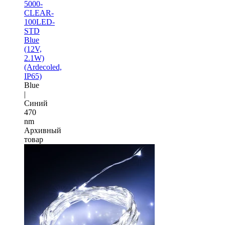
5000-
CLEAR-
100LED-
STD
Blue
(12V,
2.1W)
(Ardecoled,
IP65)
Blue
|
Синий
470
nm
Архивный
товар