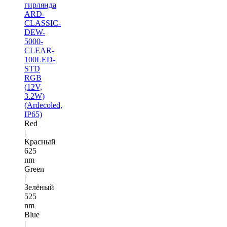
гирлянда
ARD-
CLASSIC-
DEW-
5000-
CLEAR-
100LED-
STD
RGB
(12V,
3.2W)
(Ardecoled,
IP65)
Red
|
Красный
625
nm
Green
|
Зелёный
525
nm
Blue
|