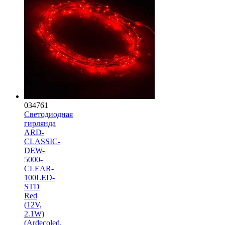
034761
Светодиодная
гирлянда
ARD-
CLASSIC-
DEW-
5000-
CLEAR-
100LED-
STD
Red
(12V,
2.1W)
(Ardecoled,