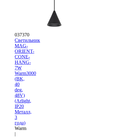
037370
Светильник
MAG-
ORIENT-
CONE-
HANG-
7W
Warm3000
(BK,
40
deg,
48V)
(Arlight,
IP20
Металл,
3
года)
Warm
|