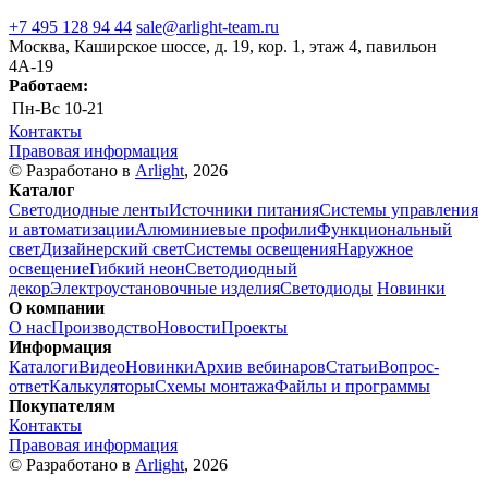
+7 495 128 94 44
sale@arlight-team.ru
Москва, Каширское шоссе, д. 19, кор. 1, этаж 4, павильон
4А-19
Работаем:
Пн-Вс
10-21
Контакты
Правовая информация
© Разработано в
Arlight
, 2026
Каталог
Светодиодные ленты
Источники питания
Системы управления
и автоматизации
Алюминиевые профили
Функциональный
свет
Дизайнерский свет
Системы освещения
Наружное
освещение
Гибкий неон
Светодиодный
декор
Электроустановочные изделия
Светодиоды
Новинки
О компании
О нас
Производство
Новости
Проекты
Информация
Каталоги
Видео
Новинки
Архив вебинаров
Статьи
Вопрос-
ответ
Калькуляторы
Схемы монтажа
Файлы и программы
Покупателям
Контакты
Правовая информация
© Разработано в
Arlight
, 2026