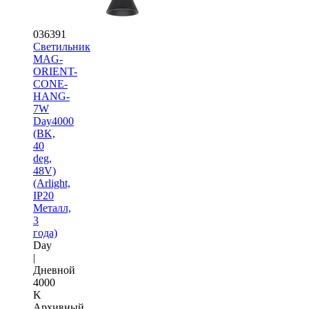
036391
Светильник
MAG-
ORIENT-
CONE-
HANG-
7W
Day4000
(BK,
40
deg,
48V)
(Arlight,
IP20
Металл,
3
года)
Day
|
Дневной
4000
K
Архивный