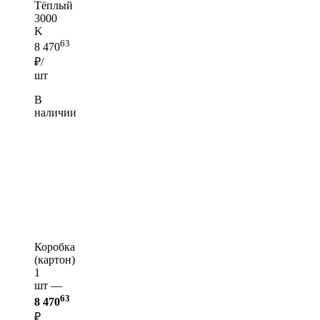
Тёплый
3000
K
63
8 470
₽/
шт
В
наличии
Коробка
(картон)
1
шт —
63
8 470
₽