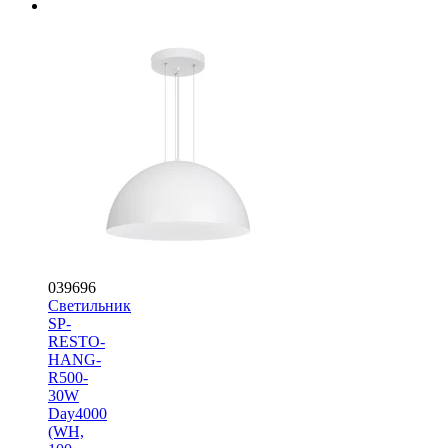
039696
Светильник
SP-
RESTO-
HANG-
R500-
30W
Day4000
(WH,