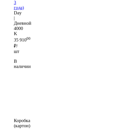
3
года)
Day
|
Дневной
4000
K
00
35 910
₽/
шт
В
наличии
Коробка
(картон)