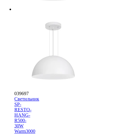
039697
Светильник
SP-
RESTO-
HANG-
R500-
30W
Warm3000