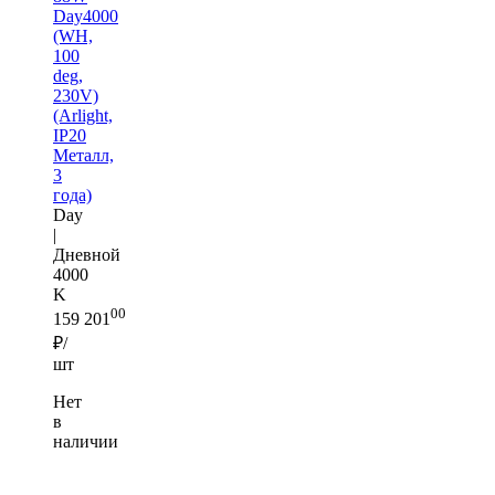
Day4000
(WH,
100
deg,
230V)
(Arlight,
IP20
Металл,
3
года)
Day
|
Дневной
4000
K
00
159 201
₽/
шт
Нет
в
наличии