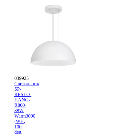
039925
Светильник
SP-
RESTO-
HANG-
R800-
88W
Warm3000
(WH,
100
deg,