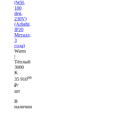
(WH,
100
deg,
230V)
(Arlight,
IP20
Металл,
3
года)
Warm
|
Тёплый
3000
K
00
35 910
₽/
шт
В
наличии