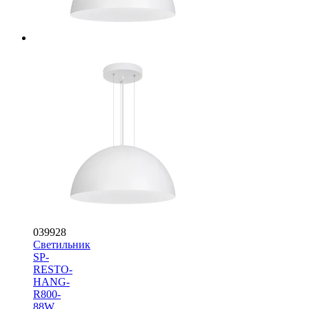
039928
Светильник
SP-
RESTO-
HANG-
R800-
88W