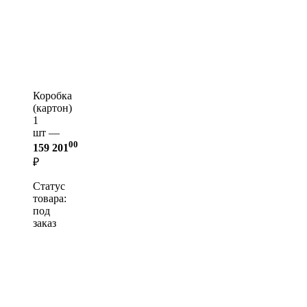
Коробка
(картон)
1
шт —
00
159 201
₽
Статус
товара:
под
заказ