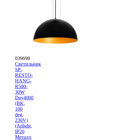
039698
Светильник
SP-
RESTO-
HANG-
R500-
30W
Day4000
(BK,
100
deg,
230V)
(Arlight,
IP20
Металл,