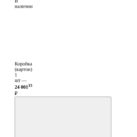
В
наличии
Коробка
(картон)
1
шт —
35
24 001
₽