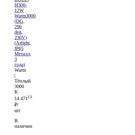
H300-
12W
Warm3000
(DG,
296
deg,
230V)
(Arlight,
IP65
Металл,
3
года)
Warm
|
Тёплый
3000
K
13
14 471
₽/
шт
В
наличии