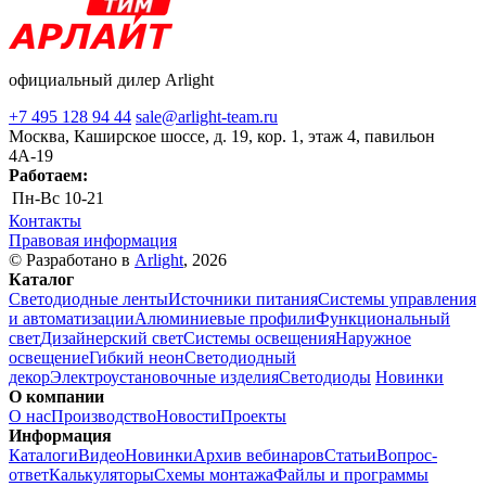
официальный дилер Arlight
+7 495 128 94 44
sale@arlight-team.ru
Москва, Каширское шоссе, д. 19, кор. 1, этаж 4, павильон
4А-19
Работаем:
Пн-Вс
10-21
Контакты
Правовая информация
© Разработано в
Arlight
, 2026
Каталог
Светодиодные ленты
Источники питания
Системы управления
и автоматизации
Алюминиевые профили
Функциональный
свет
Дизайнерский свет
Системы освещения
Наружное
освещение
Гибкий неон
Светодиодный
декор
Электроустановочные изделия
Светодиоды
Новинки
О компании
О нас
Производство
Новости
Проекты
Информация
Каталоги
Видео
Новинки
Архив вебинаров
Статьи
Вопрос-
ответ
Калькуляторы
Схемы монтажа
Файлы и программы