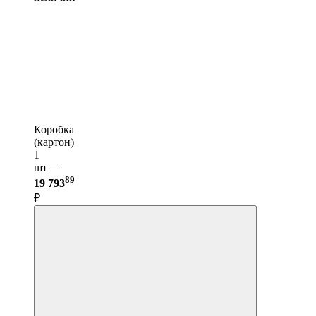
Коробка
(картон)
1
шт —
89
19 793
₽