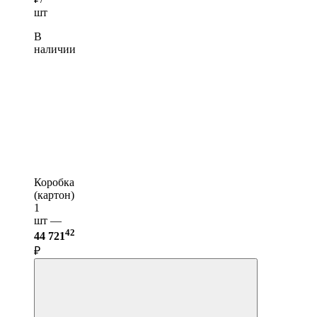
шт
В
наличии
Коробка
(картон)
1
шт —
42
44 721
₽