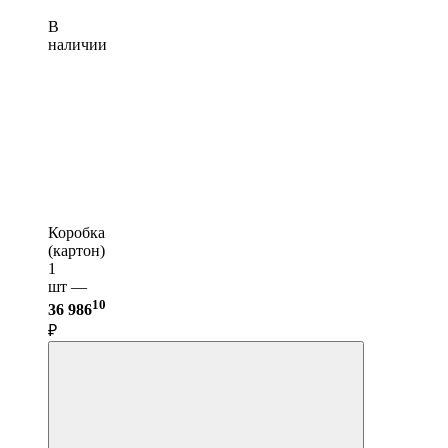
В
наличии
Коробка
(картон)
1
шт —
10
36 986
₽