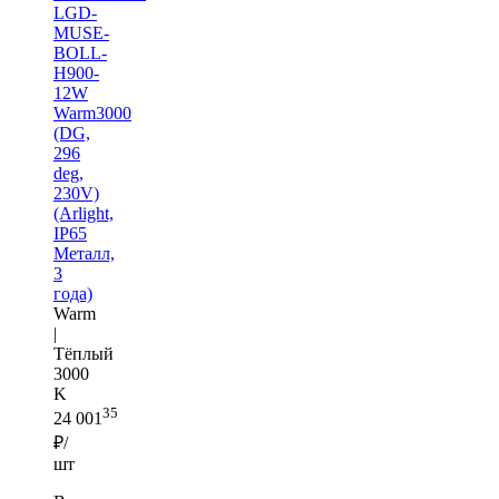
LGD-
MUSE-
BOLL-
H900-
12W
Warm3000
(DG,
296
deg,
230V)
(Arlight,
IP65
Металл,
3
года)
Warm
|
Тёплый
3000
K
35
24 001
₽/
шт