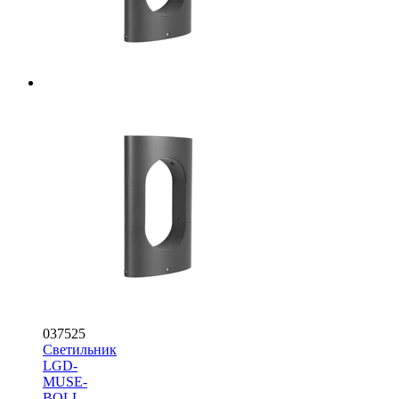
037525
Светильник
LGD-
MUSE-
BOLL-