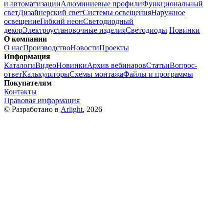
и автоматизации
Алюминиевые профили
Функциональный
свет
Дизайнерский свет
Системы освещения
Наружное
освещение
Гибкий неон
Светодиодный
декор
Электроустановочные изделия
Светодиоды
Новинки
О компании
О нас
Производство
Новости
Проекты
Информация
Каталоги
Видео
Новинки
Архив вебинаров
Статьи
Вопрос-
ответ
Калькуляторы
Схемы монтажа
Файлы и программы
Покупателям
Контакты
Правовая информация
© Разработано в
Arlight
, 2026