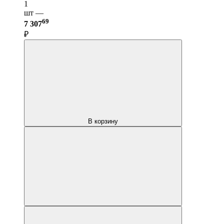
1
шт —
69
7 307
₽
В корзину