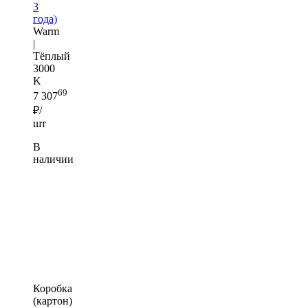
3
года)
Warm
|
Тёплый
3000
K
69
7 307
₽/
шт
В
наличии
Коробка
(картон)