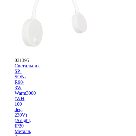
031395
Светильник
SP-
SON-
R90-
3W
Warm3000
(WH,
100
deg,
230V)
(Arlight,
IP20
Металл,