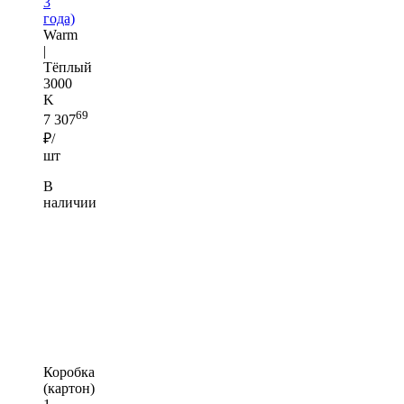
3
года)
Warm
|
Тёплый
3000
K
69
7 307
₽/
шт
В
наличии
Коробка
(картон)