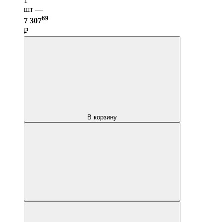
1
шт —
69
7 307
₽
В корзину