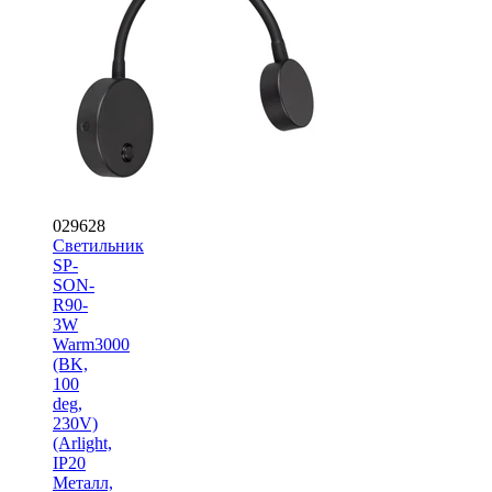
029628
Светильник
SP-
SON-
R90-
3W
Warm3000
(BK,
100
deg,
230V)
(Arlight,
IP20
Металл,