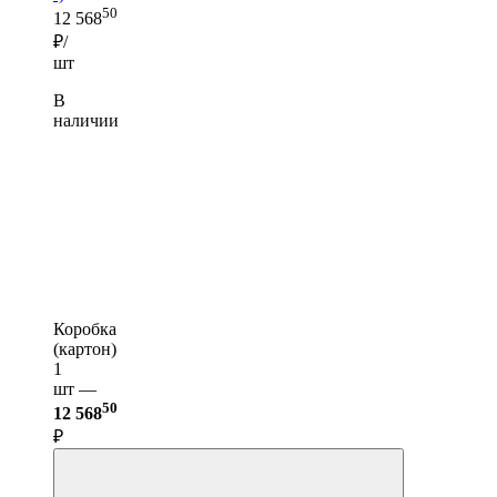
50
12 568
₽/
шт
В
наличии
Коробка
(картон)
1
шт —
50
12 568
₽