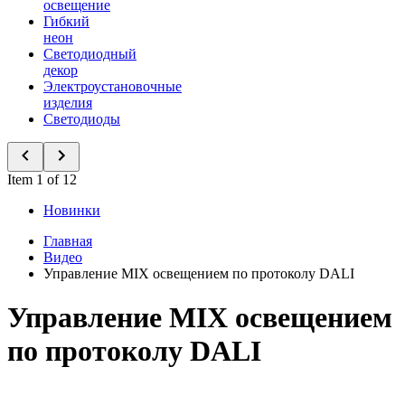
освещение
Гибкий
неон
Светодиодный
декор
Электроустановочные
изделия
Светодиоды
Item 1 of 12
Новинки
Главная
Видео
Управление MIX освещением по протоколу DALI
Управление MIX освещением
по протоколу DALI