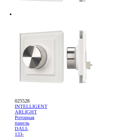
025528
INTELLIGENT
ARLIGHT
Роторная
панель
DALI-
133-