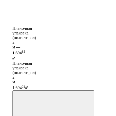
Пленочная
упаковка
(полистирол)
2
м —
62
1 694
₽
Пленочная
упаковка
(полистирол)
2
м
62
1 694
₽