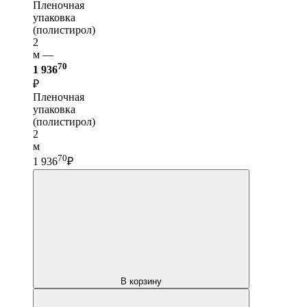
Пленочная
упаковка
(полистирол)
2
м —
70
1 936
₽
Пленочная
упаковка
(полистирол)
2
м
70
1 936
₽
В корзину