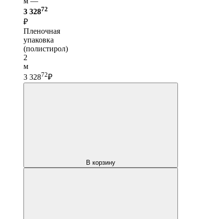
м —
72
3 328
₽
Пленочная
упаковка
(полистирол)
2
м
72
3 328
₽
В корзину