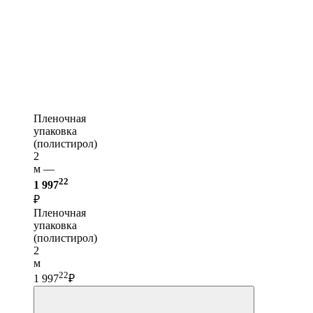
Пленочная
упаковка
(полистирол)
2
м —
22
1 997
₽
Пленочная
упаковка
(полистирол)
2
м
22
1 997
₽