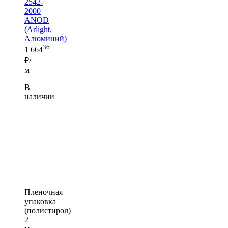
2542-
2000
ANOD
(Arlight,
Алюминий)
36
1 664
₽/
м
В
наличии
Пленочная
упаковка
(полистирол)
2