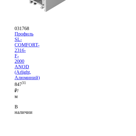
031768
Профиль
SL-
COMFORT-
2316-
F-
2000
ANOD
(Arlight,
Алюминий)
31
847
₽/
м
В
наличии