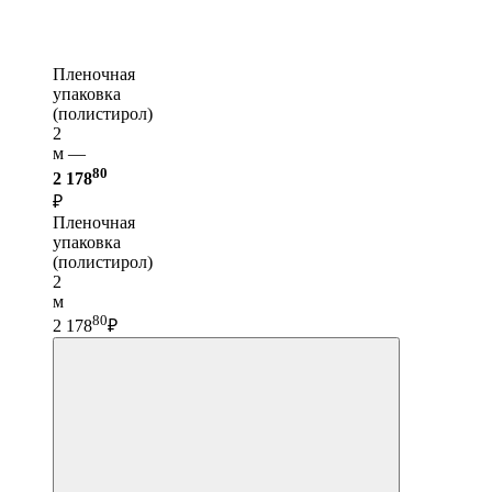
Пленочная
упаковка
(полистирол)
2
м —
80
2 178
₽
Пленочная
упаковка
(полистирол)
2
м
80
2 178
₽