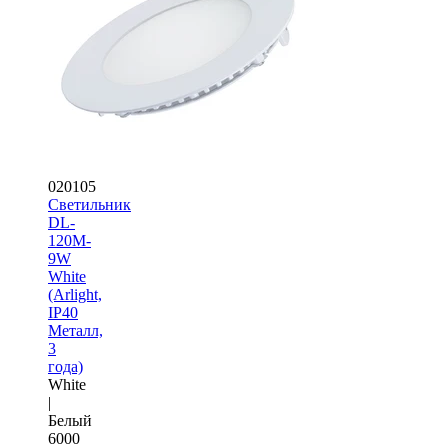
020105
Светильник
DL-
120M-
9W
White
(Arlight,
IP40
Металл,
3
года)
White
|
Белый
6000