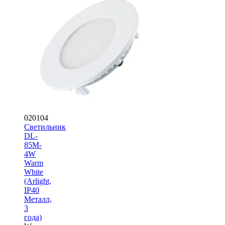
020104
Светильник
DL-
85M-
4W
Warm
White
(Arlight,
IP40
Металл,
3
года)