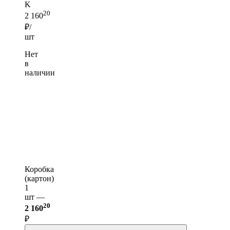
K
20
2 160
₽/
шт
Нет
в
наличии
Коробка
(картон)
1
шт —
20
2 160
₽