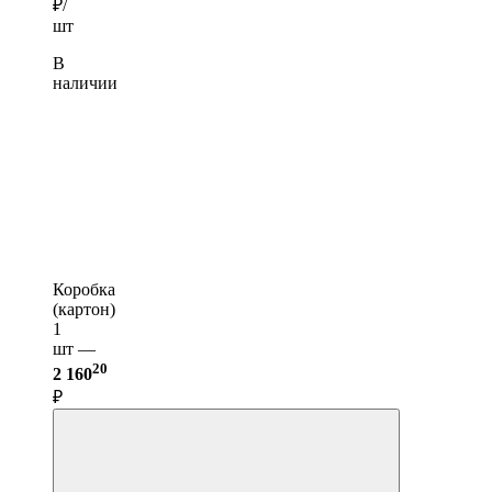
₽/
шт
В
наличии
Коробка
(картон)
1
шт —
20
2 160
₽