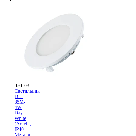
020103
Светильник
DL-
85M-
4W
Day
White
(Arlight,
IP40
Металл,