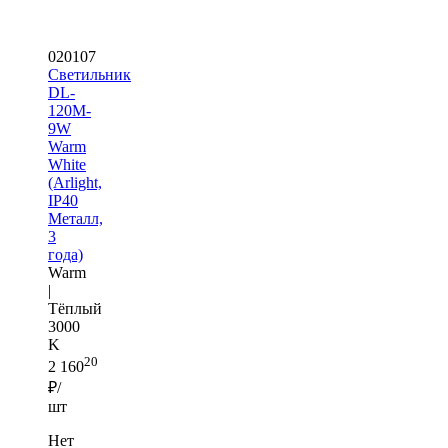
020107
Светильник
DL-
120M-
9W
Warm
White
(Arlight,
IP40
Металл,
3
года)
Warm
|
Тёплый
3000
K
20
2 160
₽/
шт
Нет