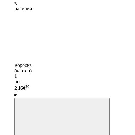
в
наличии
Коробка
(картон)
1
шт —
20
2 160
₽