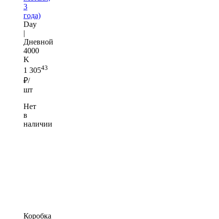
3
года)
Day
|
Дневной
4000
K
43
1 305
₽/
шт
Нет
в
наличии
Коробка