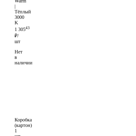
Warm
|
Тёплый
3000
K
43
1 305
₽/
шт
Нет
в
наличии
Коробка
(картон)
1