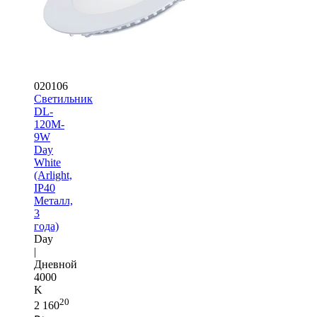
020106
Светильник
DL-
120M-
9W
Day
White
(Arlight,
IP40
Металл,
3
года)
Day
|
Дневной
4000
K
20
2 160