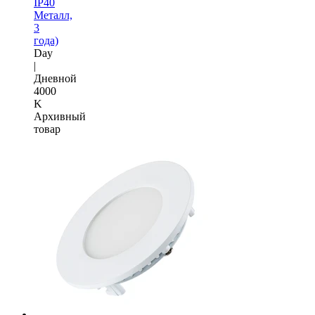
IP40
Металл,
3
года)
Day
|
Дневной
4000
K
Архивный
товар