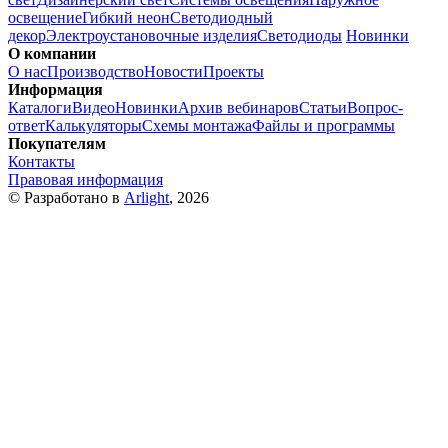
освещение
Гибкий неон
Светодиодный
декор
Электроустановочные изделия
Светодиоды
Новинки
О компании
О нас
Производство
Новости
Проекты
Информация
Каталоги
Видео
Новинки
Архив вебинаров
Статьи
Вопрос-
ответ
Калькуляторы
Схемы монтажа
Файлы и программы
Покупателям
Контакты
Правовая информация
© Разработано в
Arlight
, 2026