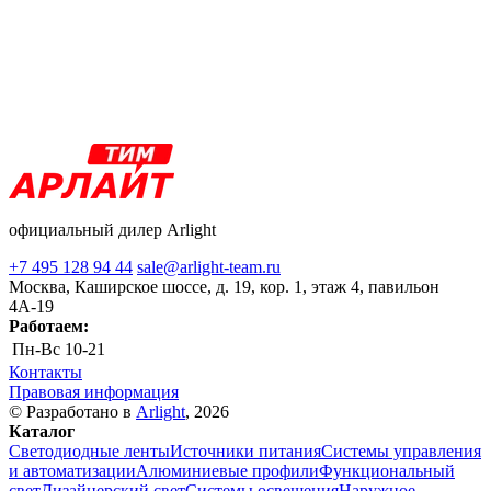
официальный дилер Arlight
+7 495 128 94 44
sale@arlight-team.ru
Москва, Каширское шоссе, д. 19, кор. 1, этаж 4, павильон
4А-19
Работаем:
Пн-Вс
10-21
Контакты
Правовая информация
© Разработано в
Arlight
, 2026
Каталог
Светодиодные ленты
Источники питания
Системы управления
и автоматизации
Алюминиевые профили
Функциональный
свет
Дизайнерский свет
Системы освещения
Наружное