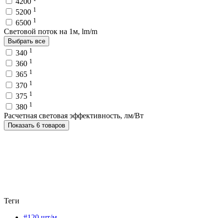
4200
1
5200
1
6500
Световой поток на 1м, lm/m
Выбрать все
1
340
1
360
1
365
1
370
1
375
1
380
Расчетная световая эффективность, лм/Вт
Показать 6 товаров
Теги
#120 шт/м