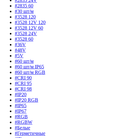
#2835 24V
#2835 60
#30 шт/м
#3528 120
#3528 12V 120
#3528 12V 60
#3528 24V
#3528 60
#36V
#48V
#5V
#60 шт/м
#60 шт/м IP65
#60 шт/м RGB
#CRI 90
#CRI 95
#CRI 98
#IP20
#IP20 RGB
#IP65
#IP67
#RGB
#RGBW
#Белые
#Герметичные