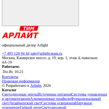
официальный дилер Arlight
+7 495 128 94 44
sale@arlight-team.ru
Москва, Каширское шоссе, д. 19, кор. 1, этаж 4, павильон
4А-19
Работаем:
Пн-Вс
10-21
Контакты
Правовая информация
© Разработано в
Arlight
, 2026
Каталог
Светодиодные ленты
Источники питания
Системы управления
и автоматизации
Алюминиевые профили
Функциональный
свет
Дизайнерский свет
Системы освещения
Наружное
освещение
Гибкий неон
Светодиодный