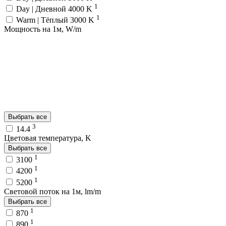
1
Day | Дневной 4000 K
1
Warm | Тёплый 3000 K
Мощность на 1м, W/m
Выбрать все
3
14.4
Цветовая температура, K
Выбрать все
1
3100
1
4200
1
5200
Световой поток на 1м, lm/m
Выбрать все
1
870
1
890