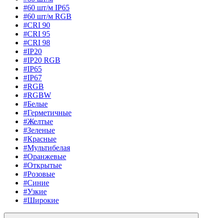
#60 шт/м IP65
#60 шт/м RGB
#CRI 90
#CRI 95
#CRI 98
#IP20
#IP20 RGB
#IP65
#IP67
#RGB
#RGBW
#Белые
#Герметичные
#Желтые
#Зеленые
#Красные
#Мультибелая
#Оранжевые
#Открытые
#Розовые
#Синие
#Узкие
#Широкие