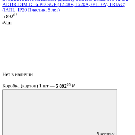
ADDR-DIM-DT6-PD-SUF (12-48V, 1x20A, 0/1-10V, TRIAC)
(IARL, IP20 Пластик, 5 лет)
05
5 892
₽/шт
Нет в наличии
05
Коробка (картон) 1 шт —
5 892
₽
В корзину