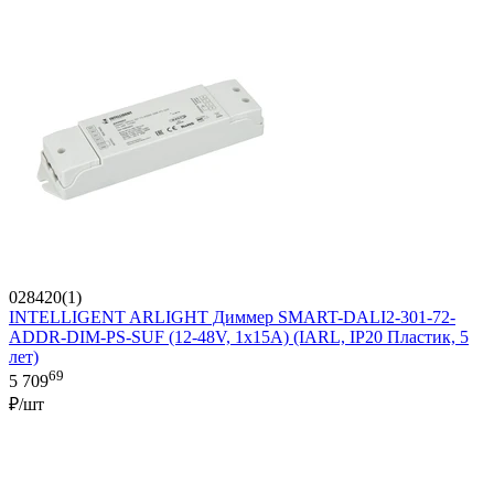
028420(1)
INTELLIGENT ARLIGHT Диммер SMART-DALI2-301-72-
ADDR-DIM-PS-SUF (12-48V, 1x15A) (IARL, IP20 Пластик, 5
лет)
69
5 709
₽/шт