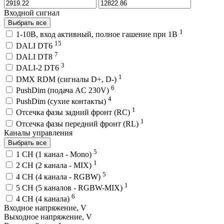
Входной сигнал
Выбрать все
1
1-10В, вход активный, полное гашение при 1В
15
DALI DT6
7
DALI DT8
3
DALI-2 DT6
1
DMX RDM (сигналы D+, D-)
6
PushDim (подача AC 230V)
4
PushDim (сухие контакты)
1
Отсечка фазы задний фронт (RC)
1
Отсечка фазы передний фронт (RL)
Каналы управления
Выбрать все
5
1 CH (1 канал - Mono)
1
2 CH (2 канала - MIX)
5
4 CH (4 канала - RGBW)
1
5 CH (5 каналов - RGBW-MIX)
6
4 CH (4 канала)
Входное напряжение, V
Выходное напряжение, V