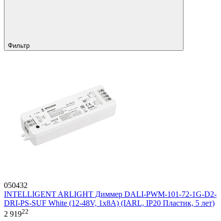
Фильтр
050432
INTELLIGENT ARLIGHT Диммер DALI-PWM-101-72-1G-D2-
DRI-PS-SUF White (12-48V, 1x8A) (IARL, IP20 Пластик, 5 лет)
22
2 919