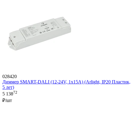
028420
Диммер SMART-DALI (12-24V, 1x15A) (Arlight, IP20 Пластик,
5 лет)
72
5 138
₽/шт