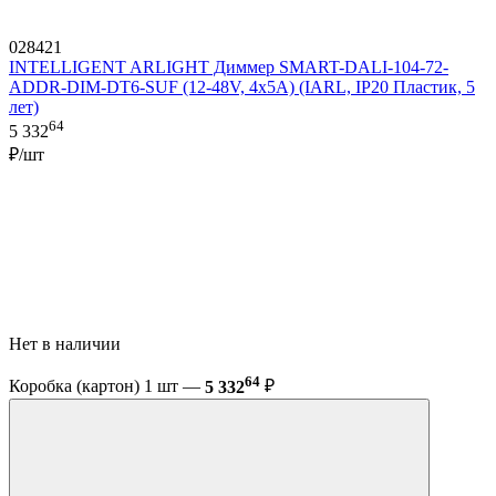
028421
INTELLIGENT ARLIGHT Диммер SMART-DALI-104-72-
ADDR-DIM-DT6-SUF (12-48V, 4x5A) (IARL, IP20 Пластик, 5
лет)
64
5 332
₽/шт
Нет в наличии
64
Коробка (картон) 1 шт —
5 332
₽