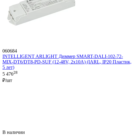
060684
INTELLIGENT ARLIGHT Диммер SMART-DALI-102-72-
MIX-DT6/DT8-PD-SUF (12-48V, 2x10A) (IARL, IP20 Пластик,
5 лет)
28
5 476
₽/шт
В наличии