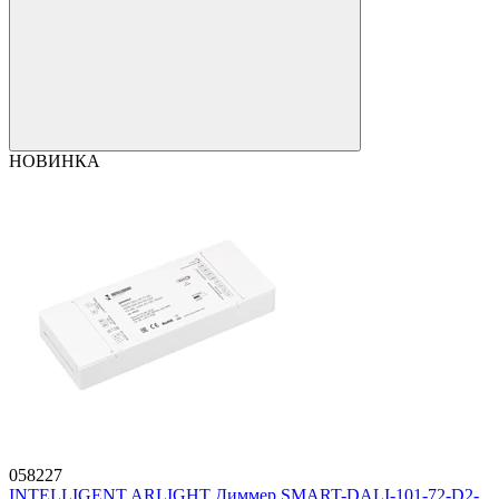
НОВИНКА
058227
INTELLIGENT ARLIGHT Диммер SMART-DALI-101-72-D2-