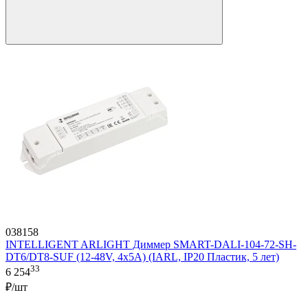
038158
INTELLIGENT ARLIGHT Диммер SMART-DALI-104-72-SH-
DT6/DT8-SUF (12-48V, 4x5A) (IARL, IP20 Пластик, 5 лет)
33
6 254
₽/шт