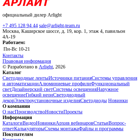
официальный дилер Arlight
+7 495 128 94 44
sale@arlight-team.ru
Москва, Каширское шоссе, д. 19, кор. 1, этаж 4, павильон
4А-19
Работаем:
Пн-Вс
10-21
Контакты
Правовая информация
© Разработано в
Arlight
, 2026
Каталог
Светодиодные ленты
Источники питания
Системы управления
и автоматизации
Алюминиевые профили
Функциональный
свет
Дизайнерский свет
Системы освещения
Наружное
освещение
Гибкий неон
Светодиодный
декор
Электроустановочные изделия
Светодиоды
Новинки
О компании
О нас
Производство
Новости
Проекты
Информация
Каталоги
Видео
Новинки
Архив вебинаров
Статьи
Вопрос-
ответ
Калькуляторы
Схемы монтажа
Файлы и программы
Покупателям
Контакты