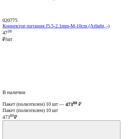
020775
Коннектор питания J5.5-2.1mm-M-10cm (Arlight, -)
38
47
₽/шт
В наличии
80
Пакет (полиэтилен) 10 шт —
473
₽
Пакет (полиэтилен) 10 шт
80
473
₽