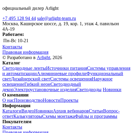
официальный дилер Arlight
+7 495 128 94 44
sale@arlight-team.ru
Москва, Каширское шоссе, д. 19, кор. 1, этаж 4, павильон
4А-19
Работаем:
Пн-Вс
10-21
Контакты
Правовая информация
© Разработано в
Arlight
, 2026
Каталог
Светодиодные ленты
Источники питания
Системы управления
и автоматизации
Алюминиевые профили
Функциональный
свет
Дизайнерский свет
Системы освещения
Наружное
освещение
Гибкий неон
Светодиодный
декор
Электроустановочные изделия
Светодиоды
Новинки
О компании
О нас
Производство
Новости
Проекты
Информация
Каталоги
Видео
Новинки
Архив вебинаров
Статьи
Вопрос-
ответ
Калькуляторы
Схемы монтажа
Файлы и программы
Покупателям
Контакты
Правовая информация