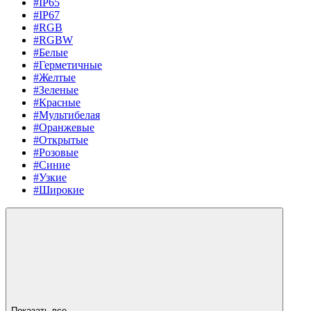
#IP65
#IP67
#RGB
#RGBW
#Белые
#Герметичные
#Желтые
#Зеленые
#Красные
#Мультибелая
#Оранжевые
#Открытые
#Розовые
#Синие
#Узкие
#Широкие
Показать все