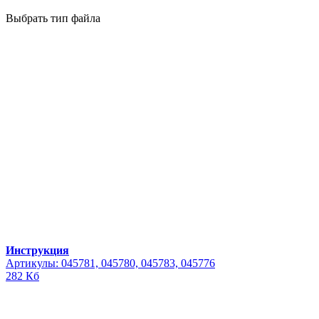
Выбрать тип файла
Инструкция
Артикулы: 045781, 045780, 045783, 045776
282 Кб