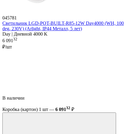
045781
Светильник LGD-POT-BUILT-R85-12W Day4000 (WH, 100
deg, 230V) (Arlight, IP44 Металл, 5 лет)
Day | Дневной 4000 K
32
6 091
₽/шт
В наличии
32
Коробка (картон) 1 шт —
6 091
₽