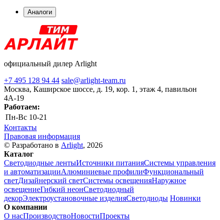
Аналоги
официальный дилер Arlight
+7 495 128 94 44
sale@arlight-team.ru
Москва, Каширское шоссе, д. 19, кор. 1, этаж 4, павильон
4А-19
Работаем:
Пн-Вс
10-21
Контакты
Правовая информация
© Разработано в
Arlight
, 2026
Каталог
Светодиодные ленты
Источники питания
Системы управления
и автоматизации
Алюминиевые профили
Функциональный
свет
Дизайнерский свет
Системы освещения
Наружное
освещение
Гибкий неон
Светодиодный
декор
Электроустановочные изделия
Светодиоды
Новинки
О компании
О нас
Производство
Новости
Проекты