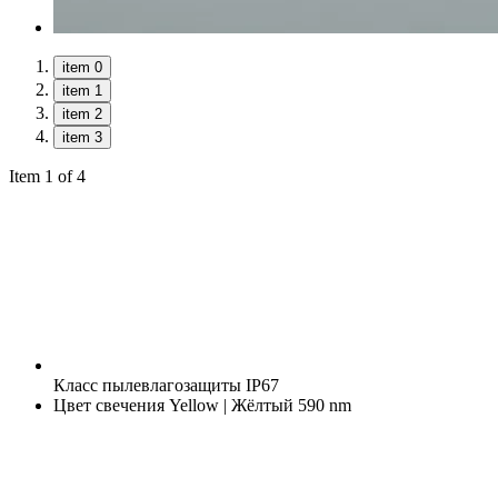
item 0
item 1
item 2
item 3
Item 1 of 4
Класс пылевлагозащиты
IP67
Цвет свечения
Yellow | Жёлтый 590 nm