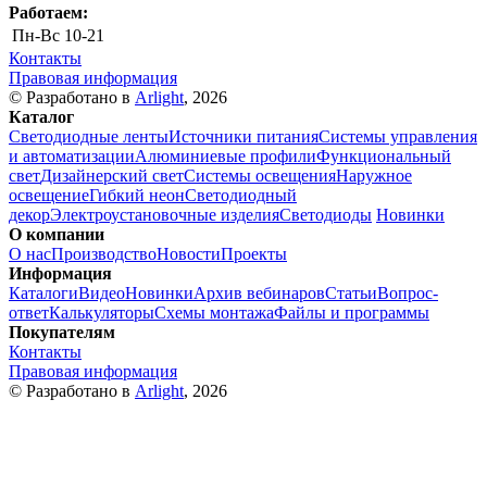
Работаем:
Пн-Вс
10-21
Контакты
Правовая информация
© Разработано в
Arlight
, 2026
Каталог
Светодиодные ленты
Источники питания
Системы управления
и автоматизации
Алюминиевые профили
Функциональный
свет
Дизайнерский свет
Системы освещения
Наружное
освещение
Гибкий неон
Светодиодный
декор
Электроустановочные изделия
Светодиоды
Новинки
О компании
О нас
Производство
Новости
Проекты
Информация
Каталоги
Видео
Новинки
Архив вебинаров
Статьи
Вопрос-
ответ
Калькуляторы
Схемы монтажа
Файлы и программы
Покупателям
Контакты
Правовая информация
© Разработано в
Arlight
, 2026