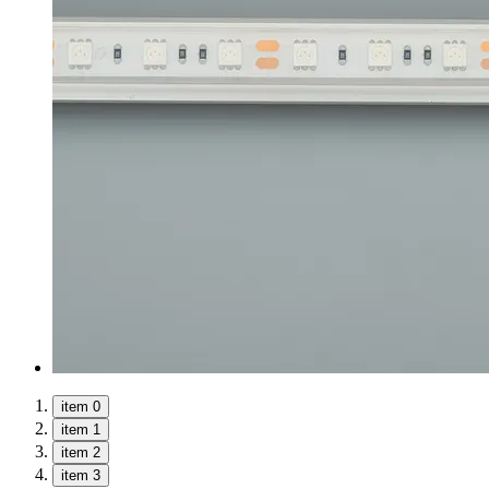
item 0
item 1
item 2
item 3