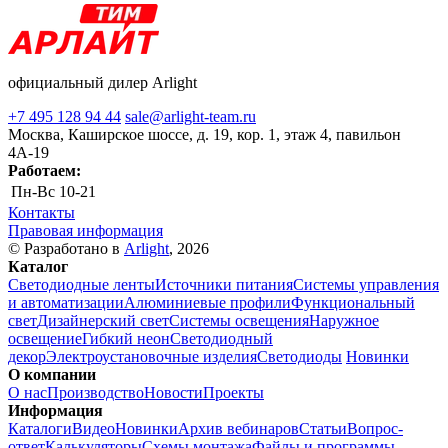
официальный дилер Arlight
+7 495 128 94 44
sale@arlight-team.ru
Москва, Каширское шоссе, д. 19, кор. 1, этаж 4, павильон
4А-19
Работаем:
Пн-Вс
10-21
Контакты
Правовая информация
© Разработано в
Arlight
, 2026
Каталог
Светодиодные ленты
Источники питания
Системы управления
и автоматизации
Алюминиевые профили
Функциональный
свет
Дизайнерский свет
Системы освещения
Наружное
освещение
Гибкий неон
Светодиодный
декор
Электроустановочные изделия
Светодиоды
Новинки
О компании
О нас
Производство
Новости
Проекты
Информация
Каталоги
Видео
Новинки
Архив вебинаров
Статьи
Вопрос-
ответ
Калькуляторы
Схемы монтажа
Файлы и программы