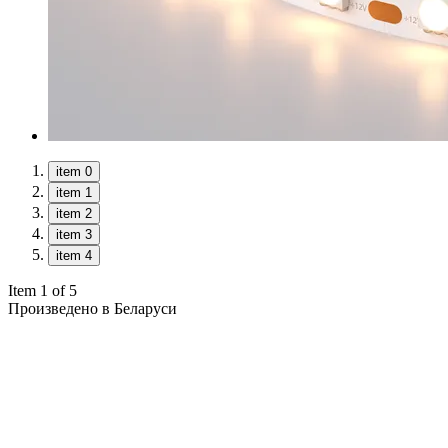
item 0
item 1
item 2
item 3
item 4
Item 1 of 5
Произведено в Беларуси