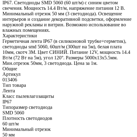
IP67. Светодиоды SMD 5060 (60 шт/м) с синим цветом
свечения. Мощность 14.4 Вт/м, напряжение питания 12 В.
Минимальный отрезок 50 мм (3 светодиода). Освещение
интерьеров и создание декоративной подсветки, оформление
наружной рекламы и витрин. Возможно использование во
влажных помещениях.
Характеристики
Герметичная лента IP67 (в силиконовой трубке+герметик),
светодиоды smd 5060, 60шт/м (300шт на 5м), белая плата
10мм, скотч 3М. Цвет СИНИЙ. Питание 12V, мощность 14.4
Вт/м (72 Вт на 5м), угол 120°. Размеры 5000х13x5.5мм.
Мин.отрезок 50мм, 3 светодиода. Цена за 1м.
Общие
Артикул
013406
Тип товара
Лента
Класс пылевлагозащиты
IP67
Типоразмер светодиода
SMD 5060
Плотность светодиодов
60 шт/м
Минимальный отрезок
50 мм