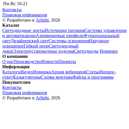
Пн-Вс
10-21
Контакты
Правовая информация
© Разработано в
Arlight
, 2026
Каталог
Светодиодные ленты
Источники питания
Системы управления
и автоматизации
Алюминиевые профили
Функциональный
свет
Дизайнерский свет
Системы освещения
Наружное
освещение
Гибкий неон
Светодиодный
декор
Электроустановочные изделия
Светодиоды
Новинки
О компании
О нас
Производство
Новости
Проекты
Информация
Каталоги
Видео
Новинки
Архив вебинаров
Статьи
Вопрос-
ответ
Калькуляторы
Схемы монтажа
Файлы и программы
Покупателям
Контакты
Правовая информация
© Разработано в
Arlight
, 2026