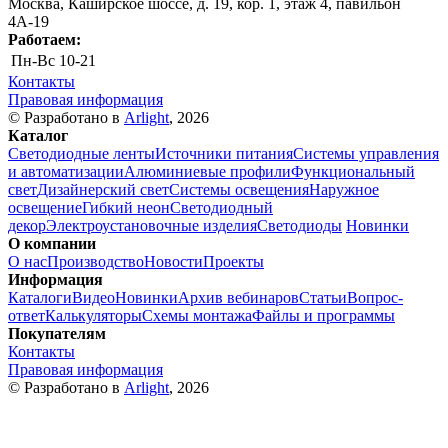
Москва, Каширское шоссе, д. 19, кор. 1, этаж 4, павильон
4А-19
Работаем:
Пн-Вс
10-21
Контакты
Правовая информация
© Разработано в
Arlight
, 2026
Каталог
Светодиодные ленты
Источники питания
Системы управления
и автоматизации
Алюминиевые профили
Функциональный
свет
Дизайнерский свет
Системы освещения
Наружное
освещение
Гибкий неон
Светодиодный
декор
Электроустановочные изделия
Светодиоды
Новинки
О компании
О нас
Производство
Новости
Проекты
Информация
Каталоги
Видео
Новинки
Архив вебинаров
Статьи
Вопрос-
ответ
Калькуляторы
Схемы монтажа
Файлы и программы
Покупателям
Контакты
Правовая информация
© Разработано в
Arlight
, 2026