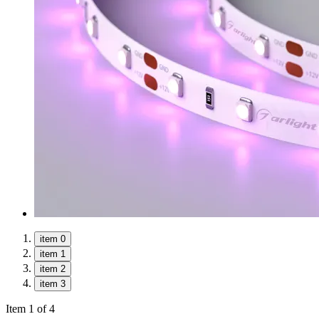
item 0
item 1
item 2
item 3
Item 1 of 4