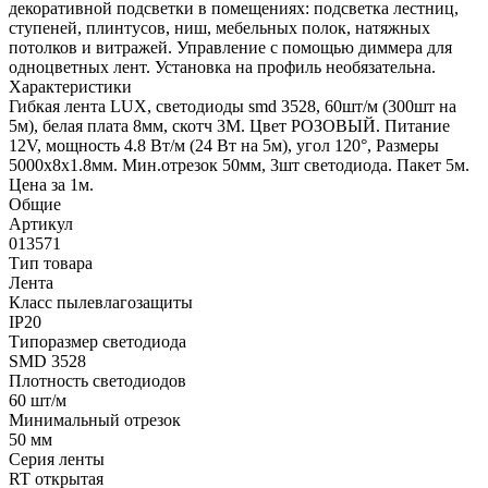
декоративной подсветки в помещениях: подсветка лестниц,
ступеней, плинтусов, ниш, мебельных полок, натяжных
потолков и витражей. Управление с помощью диммера для
одноцветных лент. Установка на профиль необязательна.
Характеристики
Гибкая лента LUX, светодиоды smd 3528, 60шт/м (300шт на
5м), белая плата 8мм, скотч 3М. Цвет РОЗОВЫЙ. Питание
12V, мощность 4.8 Вт/м (24 Вт на 5м), угол 120°, Размеры
5000х8x1.8мм. Мин.отрезок 50мм, 3шт светодиода. Пакет 5м.
Цена за 1м.
Общие
Артикул
013571
Тип товара
Лента
Класс пылевлагозащиты
IP20
Типоразмер светодиода
SMD 3528
Плотность светодиодов
60 шт/м
Минимальный отрезок
50 мм
Серия ленты
RT открытая