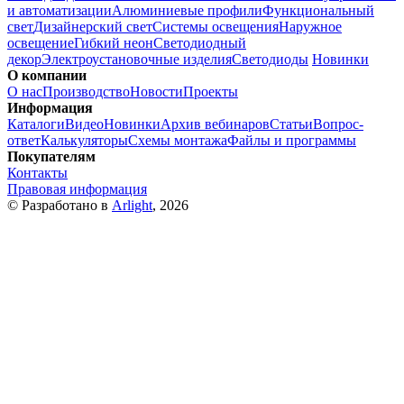
и автоматизации
Алюминиевые профили
Функциональный
свет
Дизайнерский свет
Системы освещения
Наружное
освещение
Гибкий неон
Светодиодный
декор
Электроустановочные изделия
Светодиоды
Новинки
О компании
О нас
Производство
Новости
Проекты
Информация
Каталоги
Видео
Новинки
Архив вебинаров
Статьи
Вопрос-
ответ
Калькуляторы
Схемы монтажа
Файлы и программы
Покупателям
Контакты
Правовая информация
© Разработано в
Arlight
, 2026