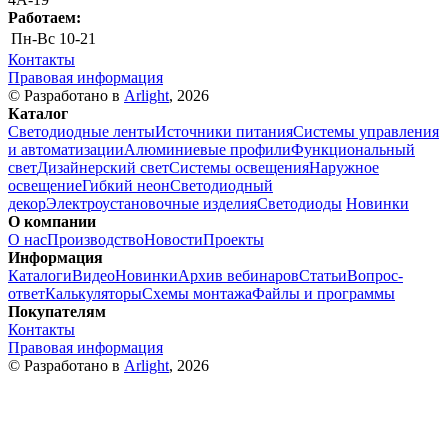
Работаем:
Пн-Вс
10-21
Контакты
Правовая информация
© Разработано в
Arlight
, 2026
Каталог
Светодиодные ленты
Источники питания
Системы управления
и автоматизации
Алюминиевые профили
Функциональный
свет
Дизайнерский свет
Системы освещения
Наружное
освещение
Гибкий неон
Светодиодный
декор
Электроустановочные изделия
Светодиоды
Новинки
О компании
О нас
Производство
Новости
Проекты
Информация
Каталоги
Видео
Новинки
Архив вебинаров
Статьи
Вопрос-
ответ
Калькуляторы
Схемы монтажа
Файлы и программы
Покупателям
Контакты
Правовая информация
© Разработано в
Arlight
, 2026