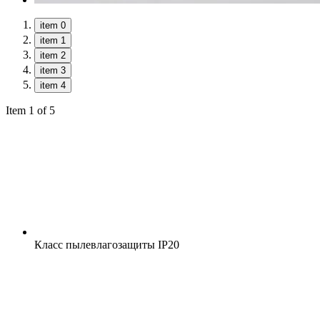
item 0
item 1
item 2
item 3
item 4
Item 1 of 5
Класс пылевлагозащиты
IP20