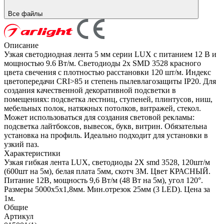
Все файлы
Описание
Узкая светодиодная лента 5 мм серии LUX с питанием 12 В и
мощностью 9.6 Вт/м. Светодиоды 2x SMD 3528 красного
цвета свечения с плотностью расстановки 120 шт/м. Индекс
цветопередачи CRI>85 и степень пылевлагозащиты IP20. Для
создания качественной декоративной подсветки в
помещениях: подсветка лестниц, ступеней, плинтусов, ниш,
мебельных полок, натяжных потолков, витражей, стекол.
Может использоваться для создания световой рекламы:
подсветка лайтбоксов, вывесок, букв, витрин. Обязательна
установка на профиль. Идеально подходит для установки в
узкий паз.
Характеристики
Узкая гибкая лента LUX, светодиоды 2Х smd 3528, 120шт/м
(600шт на 5м), белая плата 5мм, скотч 3М. Цвет КРАСНЫЙ.
Питание 12В, мощность 9,6 Вт/м (48 Вт на 5м), угол 120°.
Размеры 5000x5x1,8мм. Мин.отрезок 25мм (3 LED). Цена за
1м.
Общие
Артикул