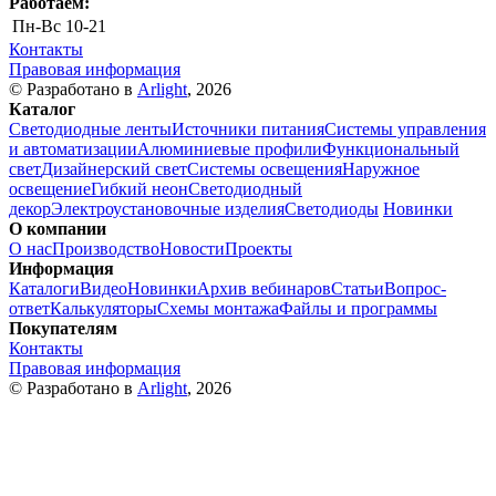
Работаем:
Пн-Вс
10-21
Контакты
Правовая информация
© Разработано в
Arlight
, 2026
Каталог
Светодиодные ленты
Источники питания
Системы управления
и автоматизации
Алюминиевые профили
Функциональный
свет
Дизайнерский свет
Системы освещения
Наружное
освещение
Гибкий неон
Светодиодный
декор
Электроустановочные изделия
Светодиоды
Новинки
О компании
О нас
Производство
Новости
Проекты
Информация
Каталоги
Видео
Новинки
Архив вебинаров
Статьи
Вопрос-
ответ
Калькуляторы
Схемы монтажа
Файлы и программы
Покупателям
Контакты
Правовая информация
© Разработано в
Arlight
, 2026