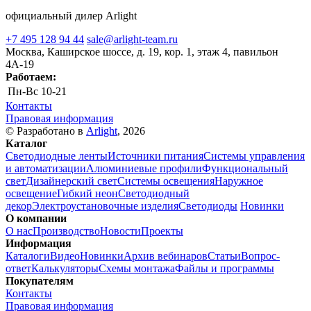
официальный дилер Arlight
+7 495 128 94 44
sale@arlight-team.ru
Москва, Каширское шоссе, д. 19, кор. 1, этаж 4, павильон
4А-19
Работаем:
Пн-Вс
10-21
Контакты
Правовая информация
© Разработано в
Arlight
, 2026
Каталог
Светодиодные ленты
Источники питания
Системы управления
и автоматизации
Алюминиевые профили
Функциональный
свет
Дизайнерский свет
Системы освещения
Наружное
освещение
Гибкий неон
Светодиодный
декор
Электроустановочные изделия
Светодиоды
Новинки
О компании
О нас
Производство
Новости
Проекты
Информация
Каталоги
Видео
Новинки
Архив вебинаров
Статьи
Вопрос-
ответ
Калькуляторы
Схемы монтажа
Файлы и программы
Покупателям
Контакты
Правовая информация