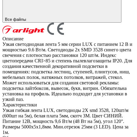
Все файлы
Описание
Узкая светодиодная лента 5 мм серии LUX с питанием 12 В и
мощностью 9.6 Вт/м. Светодиоды 2x SMD 3528 синего цвета
свечения с плотностью расстановки 120 шт/м. Индекс
цветопередачи CRI>85 и степень пылевлагозащиты IP20. Для
создания качественной декоративной подсветки в
помещениях: подсветка лестниц, ступеней, плинтусов, ниш,
мебельных полок, натяжных потолков, витражей, стекол.
Может использоваться для создания световой рекламы:
подсветка лайтбоксов, вывесок, букв, витрин. Обязательна
установка на профиль. Идеально подходит для установки в
узкий паз.
Характеристики
Узкая гибкая лента LUX, светодиоды 2Х smd 3528, 120шт/м
(600шт на 5м), белая плата 5мм, скотч 3М. Цвет СИНИЙ.
Питание 12В, мощность 9,6 Вт/м (48 Вт на 5м), угол 120°.
Размеры 5000x5x1,8мм. Мин.отрезок 25мм (3 LED). Цена за
1м.