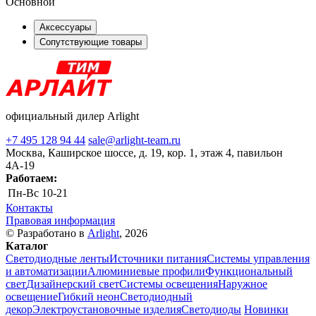
Основной
Аксессуары
Сопутствующие товары
официальный дилер Arlight
+7 495 128 94 44
sale@arlight-team.ru
Москва, Каширское шоссе, д. 19, кор. 1, этаж 4, павильон
4А-19
Работаем:
Пн-Вс
10-21
Контакты
Правовая информация
© Разработано в
Arlight
, 2026
Каталог
Светодиодные ленты
Источники питания
Системы управления
и автоматизации
Алюминиевые профили
Функциональный
свет
Дизайнерский свет
Системы освещения
Наружное
освещение
Гибкий неон
Светодиодный
декор
Электроустановочные изделия
Светодиоды
Новинки