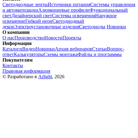
Светодиодные ленты
Источники питания
Системы управления
и автоматизации
Алюминиевые профили
Функциональный
свет
Дизайнерский свет
Системы освещения
Наружное
освещение
Гибкий неон
Светодиодный
декор
Электроустановочные изделия
Светодиоды
Новинки
О компании
О нас
Производство
Новости
Проекты
Информация
Каталоги
Видео
Новинки
Архив вебинаров
Статьи
Вопрос-
ответ
Калькуляторы
Схемы монтажа
Файлы и программы
Покупателям
Контакты
Правовая информация
© Разработано в
Arlight
, 2026