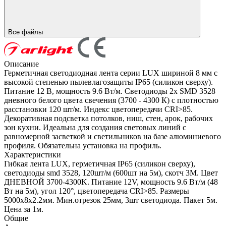
Все файлы
Описание
Герметичная светодиодная лента серии LUX шириной 8 мм с
высокой степенью пылевлагозащиты IP65 (силикон сверху).
Питание 12 В, мощность 9.6 Вт/м. Светодиоды 2х SMD 3528
дневного белого цвета свечения (3700 - 4300 К) с плотностью
расстановки 120 шт/м. Индекс цветопередачи CRI>85.
Декоративная подсветка потолков, ниш, стен, арок, рабочих
зон кухни. Идеальна для создания световых линий с
равномерной засветкой и светильников на базе алюминиевого
профиля. Обязательна установка на профиль.
Характеристики
Гибкая лента LUX, герметичная IP65 (силикон сверху),
светодиоды smd 3528, 120шт/м (600шт на 5м), скотч 3М. Цвет
ДНЕВНОЙ 3700-4300K. Питание 12V, мощность 9.6 Вт/м (48
Вт на 5м), угол 120°, цветопередача CRI>85. Размеры
5000х8x2.2мм. Мин.отрезок 25мм, 3шт светодиода. Пакет 5м.
Цена за 1м.
Общие