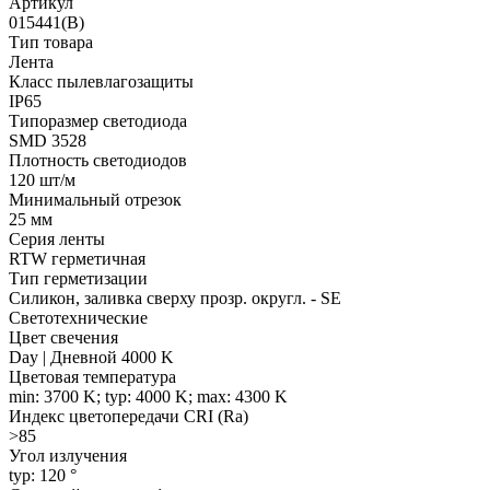
Артикул
015441(B)
Тип товара
Лента
Класс пылевлагозащиты
IP65
Типоразмер светодиода
SMD 3528
Плотность светодиодов
120 шт/м
Минимальный отрезок
25 мм
Серия ленты
RTW герметичная
Тип герметизации
Силикон, заливка сверху прозр. округл. - SE
Светотехнические
Цвет свечения
Day | Дневной 4000 K
Цветовая температура
min: 3700 K; typ: 4000 K; max: 4300 K
Индекс цветопередачи CRI (Ra)
>85
Угол излучения
typ: 120 °