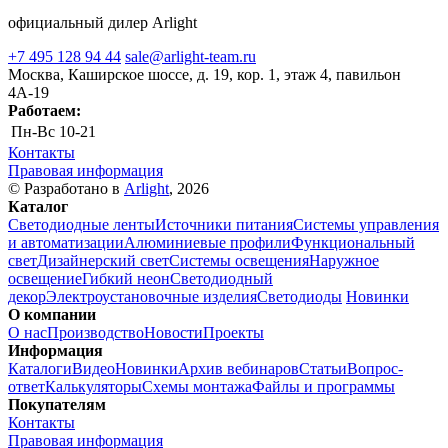
официальный дилер Arlight
+7 495 128 94 44
sale@arlight-team.ru
Москва, Каширское шоссе, д. 19, кор. 1, этаж 4, павильон
4А-19
Работаем:
Пн-Вс
10-21
Контакты
Правовая информация
© Разработано в
Arlight
, 2026
Каталог
Светодиодные ленты
Источники питания
Системы управления
и автоматизации
Алюминиевые профили
Функциональный
свет
Дизайнерский свет
Системы освещения
Наружное
освещение
Гибкий неон
Светодиодный
декор
Электроустановочные изделия
Светодиоды
Новинки
О компании
О нас
Производство
Новости
Проекты
Информация
Каталоги
Видео
Новинки
Архив вебинаров
Статьи
Вопрос-
ответ
Калькуляторы
Схемы монтажа
Файлы и программы
Покупателям
Контакты
Правовая информация