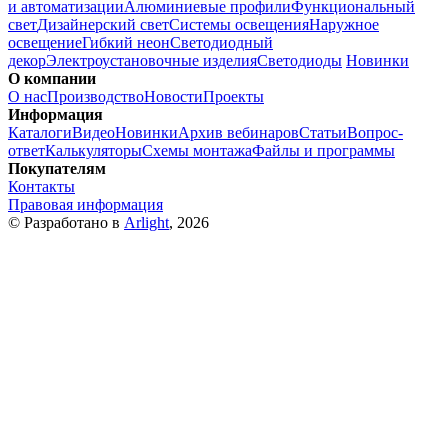
и автоматизации
Алюминиевые профили
Функциональный
свет
Дизайнерский свет
Системы освещения
Наружное
освещение
Гибкий неон
Светодиодный
декор
Электроустановочные изделия
Светодиоды
Новинки
О компании
О нас
Производство
Новости
Проекты
Информация
Каталоги
Видео
Новинки
Архив вебинаров
Статьи
Вопрос-
ответ
Калькуляторы
Схемы монтажа
Файлы и программы
Покупателям
Контакты
Правовая информация
© Разработано в
Arlight
, 2026