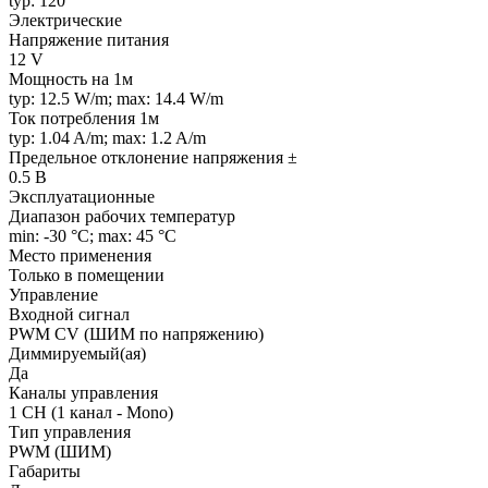
typ: 120 °
Электрические
Напряжение питания
12 V
Мощность на 1м
typ: 12.5 W/m; max: 14.4 W/m
Ток потребления 1м
typ: 1.04 A/m; max: 1.2 A/m
Предельное отклонение напряжения ±
0.5 В
Эксплуатационные
Диапазон рабочих температур
min: -30 °C; max: 45 °C
Место применения
Только в помещении
Управление
Входной сигнал
PWM СV (ШИМ по напряжению)
Диммируемый(ая)
Да
Каналы управления
1 CH (1 канал - Mono)
Тип управления
PWM (ШИМ)
Габариты