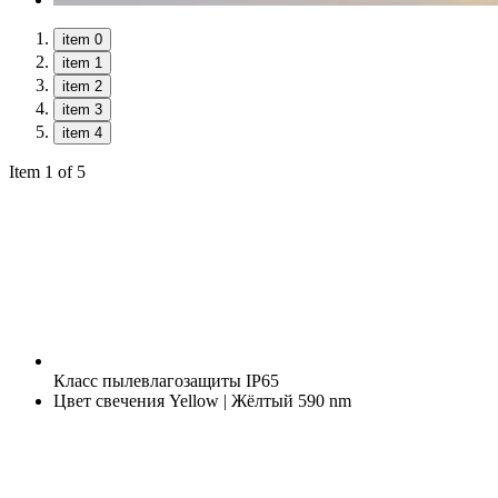
item 0
item 1
item 2
item 3
item 4
Item 1 of 5
Класс пылевлагозащиты
IP65
Цвет свечения
Yellow | Жёлтый 590 nm