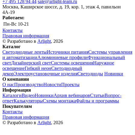
+7 495 128 94 44
sale@arlight-team.ru
Москва, Каширское шоссе, д. 19, кор. 1, этаж 4, павильон
4А-19
Работаем:
Пн-Вс
10-21
Контакты
Правовая информация
© Разработано в
Arlight
, 2026
Каталог
Светодиодные ленты
Источники питания
Системы управления
и автоматизации
Алюминиевые профили
Функциональный
свет
Дизайнерский свет
Системы освещения
Наружное
освещение
Гибкий неон
Светодиодный
декор
Электроустановочные изделия
Светодиоды
Новинки
О компании
О нас
Производство
Новости
Проекты
Информация
Каталоги
Видео
Новинки
Архив вебинаров
Статьи
Вопрос-
ответ
Калькуляторы
Схемы монтажа
Файлы и программы
Покупателям
Контакты
Правовая информация
© Разработано в
Arlight
, 2026