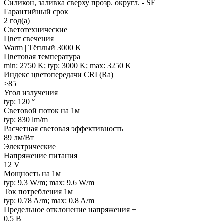
Силикон, заливка сверху прозр. округл. - SE
Гарантийный срок
2 год(а)
Светотехнические
Цвет свечения
Warm | Тёплый 3000 K
Цветовая температура
min: 2750 K; typ: 3000 K; max: 3250 K
Индекс цветопередачи CRI (Ra)
>85
Угол излучения
typ: 120 °
Световой поток на 1м
typ: 830 lm/m
Расчетная световая эффективность
89 лм/Вт
Электрические
Напряжение питания
12 V
Мощность на 1м
typ: 9.3 W/m; max: 9.6 W/m
Ток потребления 1м
typ: 0.78 A/m; max: 0.8 A/m
Предельное отклонение напряжения ±
0.5 В