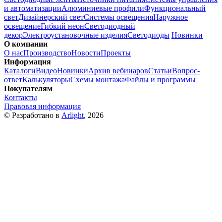
и автоматизации
Алюминиевые профили
Функциональный
свет
Дизайнерский свет
Системы освещения
Наружное
освещение
Гибкий неон
Светодиодный
декор
Электроустановочные изделия
Светодиоды
Новинки
О компании
О нас
Производство
Новости
Проекты
Информация
Каталоги
Видео
Новинки
Архив вебинаров
Статьи
Вопрос-
ответ
Калькуляторы
Схемы монтажа
Файлы и программы
Покупателям
Контакты
Правовая информация
© Разработано в
Arlight
, 2026