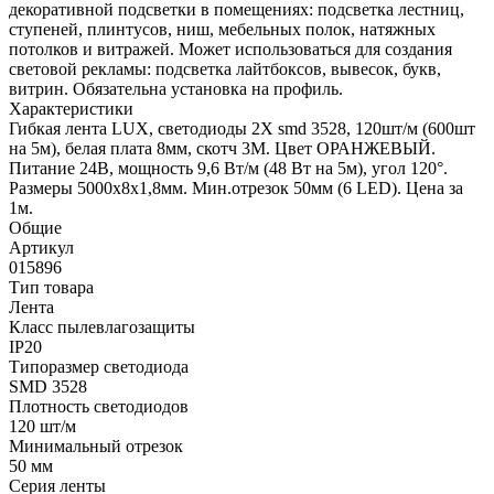
декоративной подсветки в помещениях: подсветка лестниц,
ступеней, плинтусов, ниш, мебельных полок, натяжных
потолков и витражей. Может использоваться для создания
световой рекламы: подсветка лайтбоксов, вывесок, букв,
витрин. Обязательна установка на профиль.
Характеристики
Гибкая лента LUX, светодиоды 2X smd 3528, 120шт/м (600шт
на 5м), белая плата 8мм, скотч 3М. Цвет ОРАНЖЕВЫЙ.
Питание 24В, мощность 9,6 Вт/м (48 Вт на 5м), угол 120°.
Размеры 5000х8х1,8мм. Мин.отрезок 50мм (6 LED). Цена за
1м.
Общие
Артикул
015896
Тип товара
Лента
Класс пылевлагозащиты
IP20
Типоразмер светодиода
SMD 3528
Плотность светодиодов
120 шт/м
Минимальный отрезок
50 мм
Серия ленты